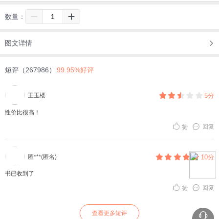
数量：
图文详情
短评（267986）
99.95%好评
王玉楼
5分
性价比很高！
回复
赞
匿***(匿名)
10分
书已收到了
回复
赞
查看更多短评