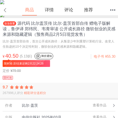
在线试读
商品
详情
评论
推荐
源代码 比尔盖茨传 比尔·盖茨首部自传 赠电子版解
首页
分类
值得买
购物车
我的当当
读，鲁伊译 郑纬民、韦青审读 公开成长路径 微软创业的灵感
来源和隐藏逻辑（预售商品2月5日现货发售）
比尔·盖茨首部自传，首次公开成长路径：从叛逆少年到重塑计算机行业。改变人
生轨迹的10个决定性时刻，微软创业的灵感来源和隐藏逻辑。
40.50
(5.13折)
降价通知
¥
电子书
¥55.30
限时抢 距结束还剩2天22:24:28
定价
¥79.00
限时抢
9.7
267996人评分
精彩评分送积分
作者
比尔·盖茨
查看作品
出版
中信出版社,2025年03月
查看作品