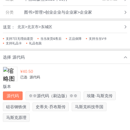
分类
图书>管理>创业企业与企业家>企业家
送至：
北京>北京市>东城区
支持7日无理由退货
当当发货&售后
正品保障
支持当当V卡
支持礼品卡
礼品包装
选择
源代码
¥
40.50
已选
源代码
版本
源代码
※※源代码（刷边版）※※
埃隆·马斯克传
硅谷钢铁侠
史蒂夫·乔布斯传
马斯克科技帝国
马斯克原理