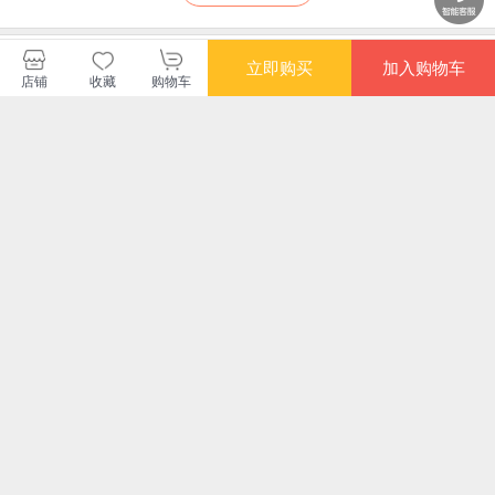
中信出版集团当当自营店
立即购买
加入购物车
店铺
收藏
购物车
购买此商品的顾客也同时购买
更多
限时抢
限时抢
满额
一路向前（珍藏版）
海尔转型笔记
小米创业思考：雷军
任
作品，以小米创业经
是
验为范本，分享其创
（
¥35.90
¥39.90
¥57.70
¥64
业心法和经营哲学
锋
开
军