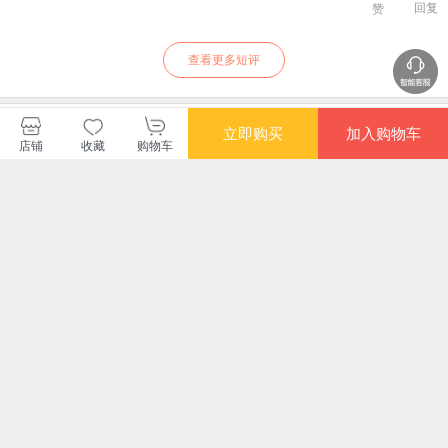
回复
赞
查看更多短评
暂无长评
立即购买
加入购物车
店铺
收藏
购物车
果麦文化当当自营旗舰店
购买此商品的顾客也同时购买
更多
满额减
限时抢
限时抢
满额
经络穴位按摩大全(汉
黄帝内经十二时辰养
养气血才能养命 当当
针
竹）找穴不出错，久
生法藏在时间里的养
专享限量课程卡 羊爸
下