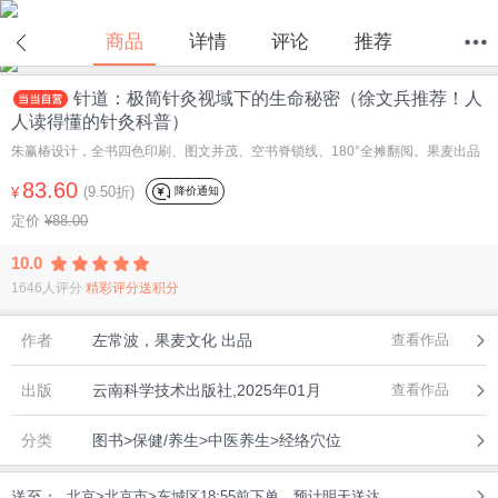
在线试读
商品
详情
评论
推荐
针道：极简针灸视域下的生命秘密（徐文兵推荐！人
首页
分类
值得买
购物车
我的当当
人读得懂的针灸科普）
朱赢椿设计，全书四色印刷、图文并茂、空书脊锁线、180°全摊翻阅。果麦出品
83.60
(9.50折)
降价通知
¥
定价
¥88.00
10.0
1646人评分
精彩评分送积分
作者
左常波，果麦文化 出品
查看作品
出版
云南科学技术出版社,2025年01月
查看作品
分类
图书>保健/养生>中医养生>经络穴位
送至：
北京>北京市>东城区18:55前下单，预计明天送达