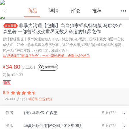
商品
详情
评论
推荐
非暴力沟通【包邮】当当独家经典畅销版 马歇尔·卢
首页
分类
值得买
购物车
我的当当
森堡著 一部曾经改变世界无数人命运的扛鼎之作
原汁原味呈现非暴力沟通创始人马歇尔博士的核心思想，国际非暴力沟通中心权
威认证！70余个作者马歇尔亲历故事，近20个实用技巧助你快速理解理论精髓，
轻松入门开口实践，化解冲突，和谐沟通！
从“感觉懂了”到“真正学会”，一本书带你理解、诊断并优化学习
34.80
(7.11折)
降价通知
¥
定价
¥49.00
预售
8.9
1243031人评分
精彩评分送积分
作者
(美) 马歇尔·卢森堡
查看作品
出版
华夏出版社有限公司,2018年08月
查看作品