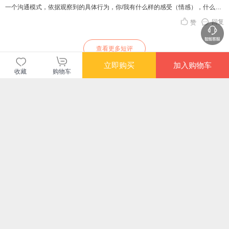
一个沟通模式，依据观察到的具体行为，你/我有什么样的感受（情感），什么样
的需要或者价值导致你/我那样的感受，所以，你想...。
回复
赞
查看更多短评
立即购买
加入购物车
收藏
购物车
当当自营图书
商品包装
物流速度
快递员满意度
4.70
4.77
4.82
高
高
高
购买此商品的顾客也同时购买
更多
限时抢
限时抢
满额减
限时