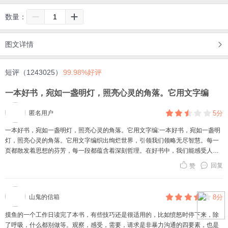
数量：
图文详情
短评（1243025）
99.98%好评
一本好书，宛如一盏明灯，照亮心灵的角落。它用文字编
匿名用户
5分
一本好书，宛如一盏明灯，照亮心灵的角落。它用文字编:一本好书，宛如一盏明
灯，照亮心灵的角落。它用文字编织出绚烂世界，引领我们领略无尽智慧。每一
页都散发着思想的芬芳，每一段都蕴含着深刻哲理。在好书中，我们能感受人间
百态，汲取前行的力量，它像一位无声的导师，悄然塑造我们的灵魂，让我们在
回复
赞
知识的海洋中不断成长，受益无穷。
山鬼的信箱
8分
摸鱼的一个工作日读完了本书，有些技巧还是很适用的，比如愤怒时停下来，除
了呼吸，什么都别做等。观察，感受，需要，请求是非暴力沟通的四要素，也是