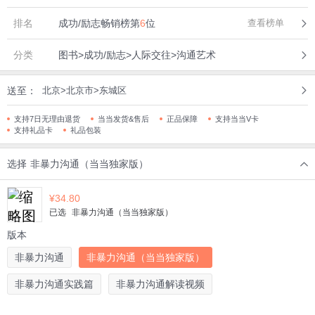
排名
成功/励志畅销榜第
6
位
查看榜单
分类
图书>成功/励志>人际交往>沟通艺术
送至：
北京>北京市>东城区
支持7日无理由退货
当当发货&售后
正品保障
支持当当V卡
支持礼品卡
礼品包装
选择
非暴力沟通（当当独家版）
¥
34.80
已选
非暴力沟通（当当独家版）
版本
非暴力沟通
非暴力沟通（当当独家版）
非暴力沟通实践篇
非暴力沟通解读视频