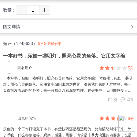
数量：
图文详情
短评（1243633）
99.98%好评
一本好书，宛如一盏明灯，照亮心灵的角落。它用文字编
匿名用户
5分
一本好书，宛如一盏明灯，照亮心灵的角落。它用文字编:一本好书，宛如一盏明
灯，照亮心灵的角落。它用文字编织出绚烂世界，引领我们领略无尽智慧。每一
页都散发着思想的芬芳，每一段都蕴含着深刻哲理。在好书中，我们能感受人间
百态，汲取前行的力量，它像一位无声的导师，悄然塑造我们的灵魂，让我们在
回复
赞
知识的海洋中不断成长，受益无穷。
山鬼的信箱
8分
摸鱼的一个工作日读完了本书，有些技巧还是很适用的，比如愤怒时停下来，除
了呼吸，什么都别做等。观察，感受，需要，请求是非暴力沟通的四要素，也是