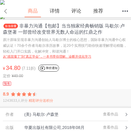
商品
详情
评论
推荐
非暴力沟通【包邮】当当独家经典畅销版 马歇尔·卢
首页
分类
值得买
购物车
我的当当
森堡著 一部曾经改变世界无数人命运的扛鼎之作
原汁原味呈现非暴力沟通创始人马歇尔博士的核心思想，国际非暴力沟通中心权
威认证！70余个作者马歇尔亲历故事，近20个实用技巧助你快速理解理论精髓，
轻松入门开口实践，化解冲突，和谐沟通！
从“感觉懂了”到“真正学会”，一本书带你理解、诊断并优化学习
34.80
(7.11折)
降价通知
¥
定价
¥49.00
预售
8.9
1243633人评分
精彩评分送积分
作者
(美) 马歇尔·卢森堡
查看作品
出版
华夏出版社有限公司,2018年08月
查看作品