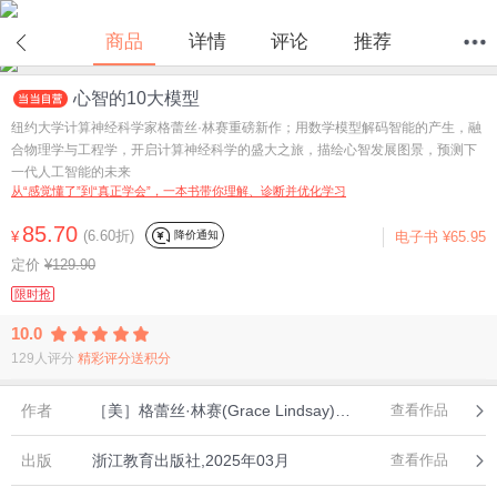
在线试读
商品
详情
评论
推荐
心智的10大模型
首页
分类
值得买
购物车
我的当当
纽约大学计算神经科学家格蕾丝·林赛重磅新作；用数学模型解码智能的产生，融
合物理学与工程学，开启计算神经科学的盛大之旅，描绘心智发展图景，预测下
一代人工智能的未来
从“感觉懂了”到“真正学会”，一本书带你理解、诊断并优化学习
85.70
(6.60折)
降价通知
¥
电子书
¥65.95
定价
¥129.90
限时抢
10.0
129人评分
精彩评分送积分
作者
［美］格蕾丝·林赛(Grace Lindsay) 著，刘锦珂 译，湛庐文化 出品
查看作品
出版
浙江教育出版社,2025年03月
查看作品