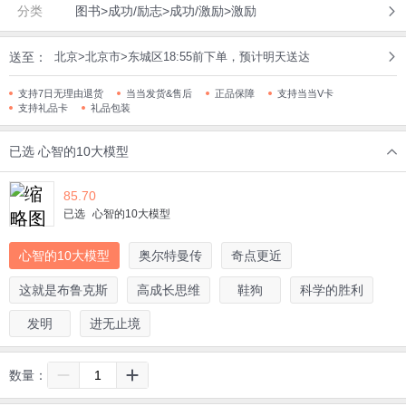
分类
图书>成功/励志>成功/激励>激励
送至：
北京>北京市>东城区18:55前下单，预计明天送达
支持7日无理由退货
当当发货&售后
正品保障
支持当当V卡
支持礼品卡
礼品包装
已选
心智的10大模型
85.70
已选
心智的10大模型
心智的10大模型
奥尔特曼传
奇点更近
这就是布鲁克斯
高成长思维
鞋狗
科学的胜利
发明
进无止境
数量：