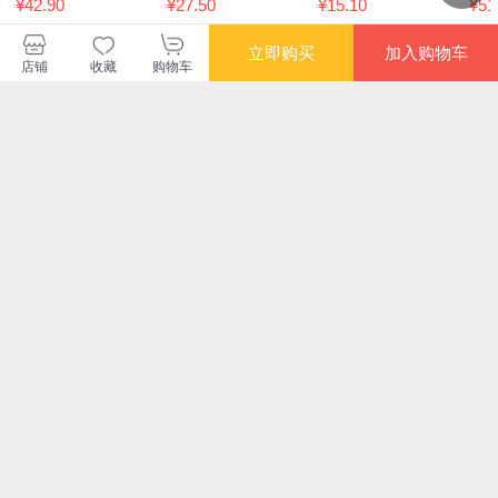
梦想 过家家 社交沟
本
¥42.90
¥27.50
¥15.10
¥51
通 成长绘本
立即购买
加入购物车
店铺
收藏
购物车
限时抢
满额减
限时抢
满额
狐狸家 聊斋志异绘本
战争与和平家国情怀
请来一个猫面包/接力
古
套装3册 崂山道士 促
原创绘本—巾帼铿锵
杯金波幼儿文学奖图
（全
织 鱼跃
画书系列
沉
¥50.40
¥39.80
¥16.70
¥13
场
同
您可能感兴趣的商品
特
推荐
推荐
推荐
¥8.80
¥9.80
¥6.60
¥8.