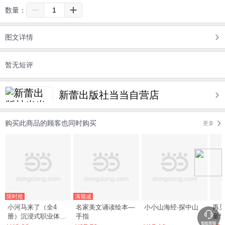
数量：
图文详情
暂无短评
新蕾出版社当当自营店
购买此商品的顾客也同时购买
更多
限时抢
满额减
小河马来了（全4
名家美文诵读绘本—
小小山海经·探中山
再见
册）沉浸式职业体验
手指
童