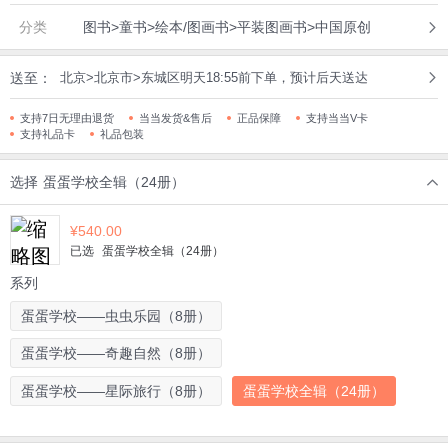
分类
图书>童书>绘本/图画书>平装图画书>中国原创
送至：
北京>北京市>东城区明天18:55前下单，预计后天送达
支持7日无理由退货
当当发货&售后
正品保障
支持当当V卡
支持礼品卡
礼品包装
选择
蛋蛋学校全辑（24册）
¥
540.00
已选
蛋蛋学校全辑（24册）
系列
蛋蛋学校——虫虫乐园（8册）
蛋蛋学校——奇趣自然（8册）
蛋蛋学校——星际旅行（8册）
蛋蛋学校全辑（24册）