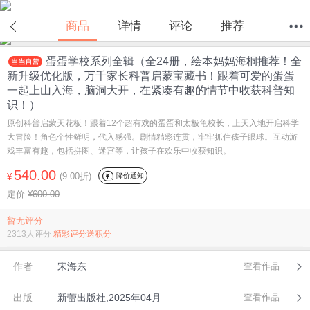
商品
详情
评论
推荐
蛋蛋学校系列全辑（全24册，绘本妈妈海桐推荐！全
首页
分类
值得买
购物车
我的当当
新升级优化版，万千家长科普启蒙宝藏书！跟着可爱的蛋蛋
一起上山入海，脑洞大开，在紧凑有趣的情节中收获科普知
识！）
原创科普启蒙天花板！跟着12个超有戏的蛋蛋和太极龟校长，上天入地开启科学
大冒险！角色个性鲜明，代入感强。剧情精彩连贯，牢牢抓住孩子眼球。互动游
戏丰富有趣，包括拼图、迷宫等，让孩子在欢乐中收获知识。
540.00
(9.00折)
降价通知
¥
定价
¥600.00
暂无评分
2313人评分
精彩评分送积分
作者
宋海东
查看作品
出版
新蕾出版社,2025年04月
查看作品