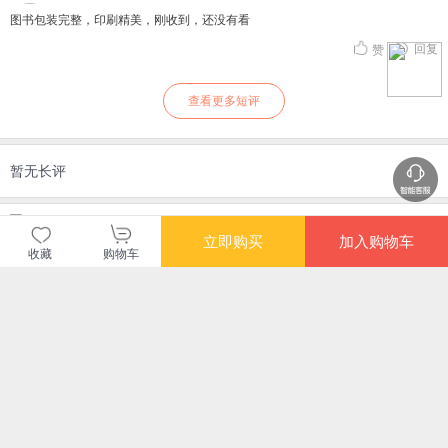
图书包装完整，印刷精美，刚收到，还没有看
回复
赞
查看更多短评
暂无长评
当当自营图书
立即购买
加入购物车
收藏
购物车
商品包装
物流速度
快递员满意度
4.70
4.77
4.82
高
高
高
购买此商品的顾客也同时购买
更多