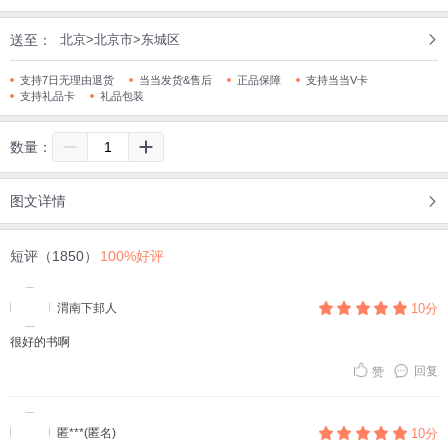
送至：
北京>北京市>东城区
支持7日无理由退货
当当发货&售后
正品保障
支持当当V卡
支持礼品卡
礼品包装
数量：
图文详情
短评（1850）
100%好评
渭南下邽人
10分
很好的书啊
回复
赞
匿***(匿名)
10分