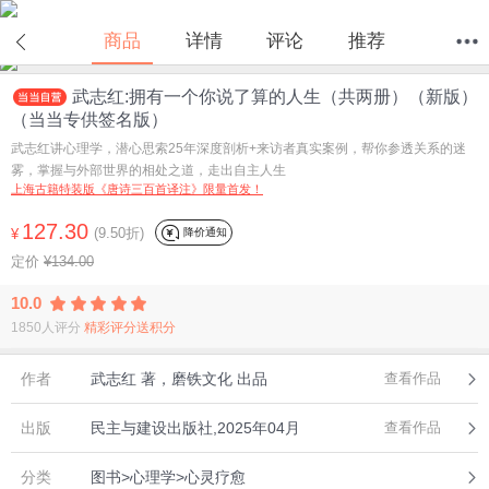
商品
详情
评论
推荐
武志红:拥有一个你说了算的人生（共两册）（新版）
首页
分类
值得买
购物车
我的当当
（当当专供签名版）
武志红讲心理学，潜心思索25年深度剖析+来访者真实案例，帮你参透关系的迷
雾，掌握与外部世界的相处之道，走出自主人生
上海古籍特装版《唐诗三百首译注》限量首发！
127.30
(9.50折)
降价通知
¥
定价
¥134.00
10.0
1850人评分
精彩评分送积分
作者
武志红 著，磨铁文化 出品
查看作品
出版
民主与建设出版社,2025年04月
查看作品
分类
图书>心理学>心灵疗愈