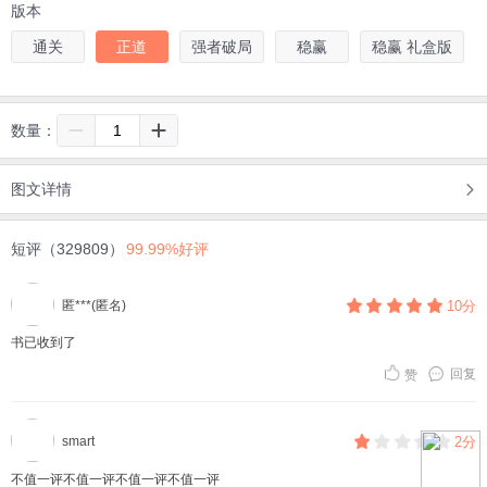
版本
通关
正道
强者破局
稳赢
稳赢 礼盒版
数量：
图文详情
短评（329809）
99.99%好评
匿***(匿名)
10分
书已收到了
回复
赞
smart
2分
不值一评不值一评不值一评不值一评