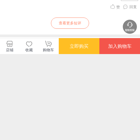
回复
赞
查看更多短评
博集天卷当当自营旗舰店
立即购买
加入购物车
店铺
收藏
购物车
购买此商品的顾客也同时购买
更多
满额减
满额减
满额减
满额
经营十二条讲义实录
墨菲定律
故事力 如何通过讲故
制
[日]村田忠嗣
事改变你的生活、工
念
作、人际关系
认同
¥79.00
¥36.00
¥33.80
¥75
会学
列