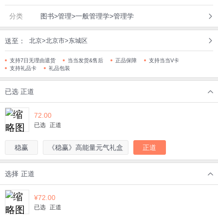
分类
图书>管理>一般管理学>管理学
送至：
北京>北京市>东城区
支持7日无理由退货
当当发货&售后
正品保障
支持当当V卡
支持礼品卡
礼品包装
已选
正道
72.00
已选
正道
稳赢
《稳赢》高能量元气礼盒
正道
选择
正道
¥
72.00
已选
正道