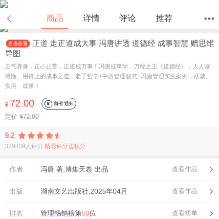
商品
详情
评论
推荐
正道 走正道成大事 冯唐讲透 道德经 成事智慧 赠思维
首页
分类
值得买
购物车
我的当当
导图
正气养身，正心止苦，正道成万事！冯唐成事学，万经之王《道德经》，人人读
得懂、用得上的成事之道。老子哲学+中西管理智慧+冯唐管理实践案例，祛魅、
实用、成事！
72.00
降价通知
¥
定价
¥72.00
9.2
329809人评分
精彩评分送积分
作者
冯唐 著,博集天卷 出品
查看作品
出版
湖南文艺出版社,2025年04月
查看作品
排名
管理畅销榜第
50
位
查看榜单