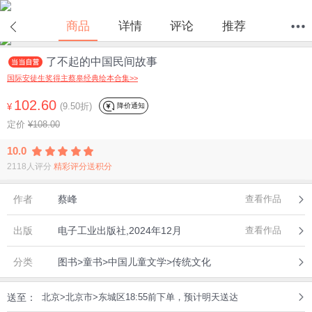
商品
详情
评论
推荐
了不起的中国民间故事
首页
分类
值得买
购物车
我的当当
国际安徒生奖得主蔡皋经典绘本合集>>
102.60
(9.50折)
降价通知
¥
定价
¥108.00
10.0
2118人评分
精彩评分送积分
作者
蔡峰
查看作品
出版
电子工业出版社,2024年12月
查看作品
分类
图书>童书>中国儿童文学>传统文化
送至：
北京>北京市>东城区18:55前下单，预计明天送达