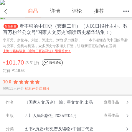
在线试读
商品
详情
评论
推荐
看不够的中国史（套装二册）（人民日报社主办、数
首页
分类
值得买
购物车
我的当当
百万粉丝公众号“国家人文历史”细读历史精华结集！）
李开元、余世存、刘勃、郭建龙、刘怡 鼎力推荐，一一本书读懂古代中国的承袭
与变革、危机与机遇，众多历史专家倾力打造，讲透新旧更迭的内在逻辑
上海古籍特装版《唐诗三百首译注》限量首发！
101.70
(8.51折)
降价通知
¥
定价
¥119.60
10.0
69611人评分
精彩评分送积分
作者
《国家人文历史》 编；星文文化 出品
查看作品
出版
四川人民出版社,2025年04月
查看作品
分类
图书>历史>历史普及读物>中国古代史