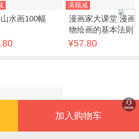
减
满额减
山水画100幅
漫画家大课堂 漫画
物绘画的基本法则 
画基础教程 素描动
.80
¥57.80
新手初学零基础入
手绘临摹画册本技
书籍 q版鬼刀日本
风教
加入购物车