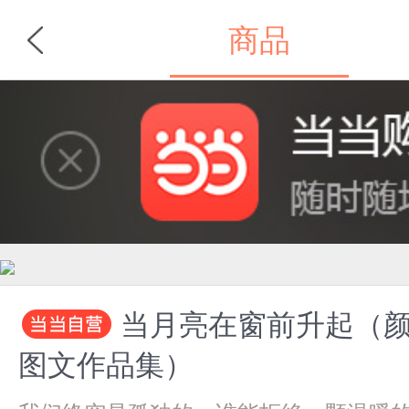
商品
首页
分类
当月亮在窗前升起（
图文作品集）