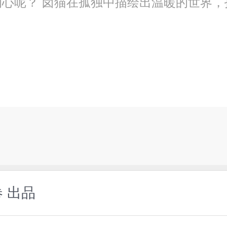
心呢？ 卤猫在孤独中描绘出温暖的世界，
卷 出品