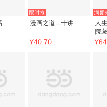
限时抢
满额
话
漫画之道二十讲
人
院
¥40.70
¥64