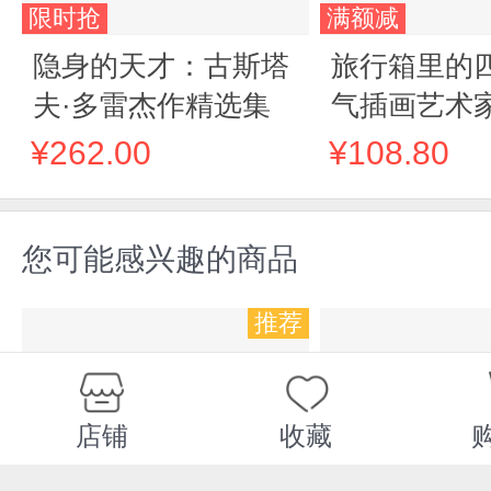
限时抢
满额减
隐身的天才：古斯塔
旅行箱里的
夫·多雷杰作精选集
气插画艺术家
年精选图文
¥262.00
¥108.80
们期待已久
作/百余幅暖
您可能感兴趣的商品
高清画作，
灵感的四
推荐
店铺
收藏