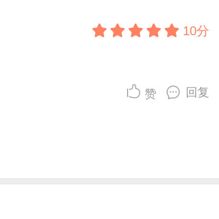
10分
回复
赞