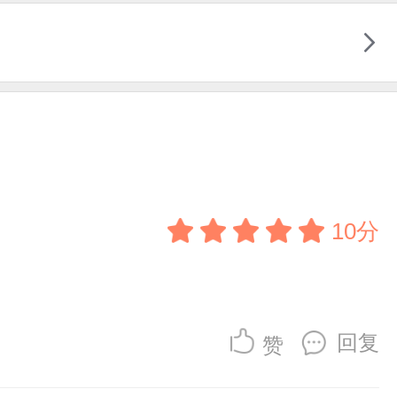
10分
回复
赞