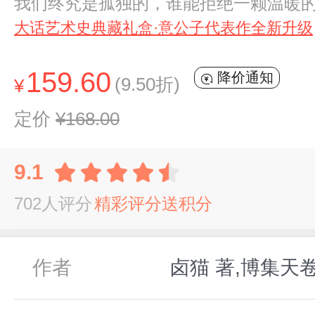
我们终究是孤独的，谁能拒绝一颗温暖的
大话艺术史典藏礼盒·意公子代表作全新升级
159.60
降价通知
(9.50折)
¥
定价
¥168.00
9.1
702人评分
精彩评分送积分
作者
卤猫 著,博集天