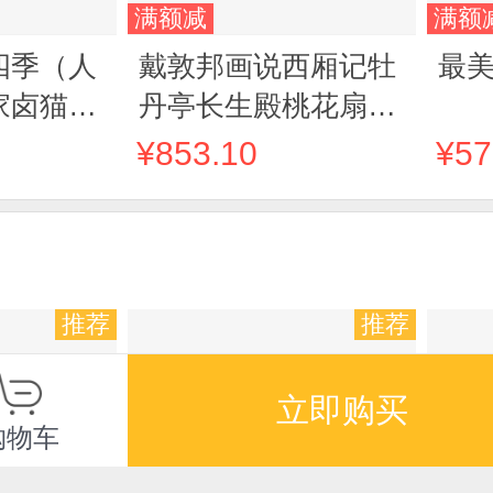
满额减
满额
四季（人
戴敦邦画说西厢记牡
最美
卤猫10
丹亭长生殿桃花扇·
集、粉丝
名剧新篇
¥853.10
¥57
的重磅之
心治愈的
一段激发
推荐
推荐
立即购买
购物车