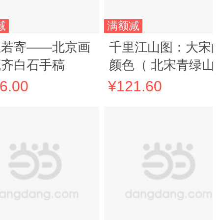
减
满额减
生若寄——北京画
千里江山图：大宋
藏齐白石手稿
颜色（ 北宋青绿山
神作，士人的理想
6.00
¥121.60
国，心灵的宜居地
沉浸式体验千里江
图 ）