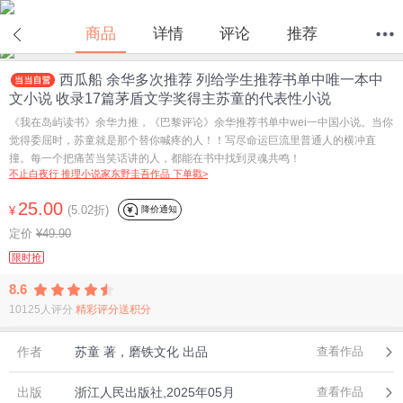
商品
详情
评论
推荐
西瓜船 余华多次推荐 列给学生推荐书单中唯一本中
首页
分类
值得买
购物车
我的当当
文小说 收录17篇茅盾文学奖得主苏童的代表性小说
《我在岛屿读书》余华力推，《巴黎评论》余华推荐书单中wei一中国小说。当你
觉得委屈时，苏童就是那个替你喊疼的人！！写尽命运巨流里普通人的横冲直
撞。每一个把痛苦当笑话讲的人，都能在书中找到灵魂共鸣！
不止白夜行 推理小说家东野圭吾作品 下单戳>
25.00
(5.02折)
降价通知
¥
定价
¥49.90
限时抢
8.6
10125人评分
精彩评分送积分
作者
苏童 著，磨铁文化 出品
查看作品
出版
浙江人民出版社,2025年05月
查看作品