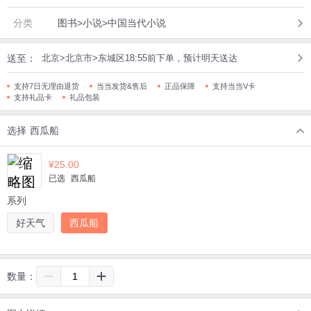
分类
图书>小说>中国当代小说
送至：
北京>北京市>东城区18:55前下单，预计明天送达
支持7日无理由退货
当当发货&售后
正品保障
支持当当V卡
支持礼品卡
礼品包装
选择
西瓜船
¥
25.00
已选
西瓜船
系列
好天气
西瓜船
数量：