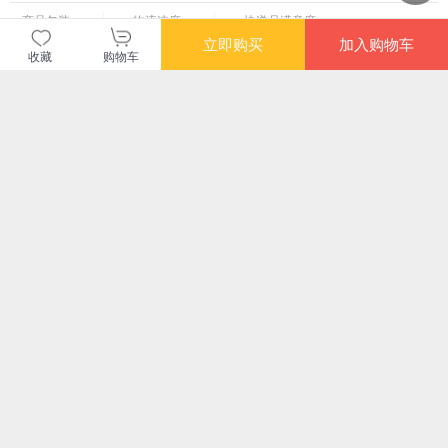
商品包装
物流速度
快递员满意度
4.71
4.77
4.82
立即购买
加入购物车
高
高
高
收藏
购物车
您可能感兴趣的商品
推荐
推荐
推荐
¥8.80
¥9.80
¥6.60
¥8.