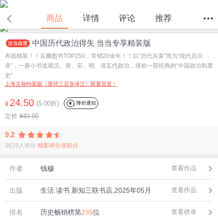
在线试读
商品
详情
评论
推荐
中国历代政治得失 当当专享精装版
首页
分类
值得买
购物车
我的当当
布面精装！！豆瓣图书TOP250，常销20余年！！以“历代兴衰”而为“现代启示
录”，一册小书览观汉、唐、宋、明、清五代政治，堪称一部经典的“中国政治制度
史”
上海古籍特装版《唐诗三百首译注》限量首发！
24.50
(5.00折)
降价通知
¥
定价
¥49.00
9.2
3619人评分
精彩评分送积分
作者
钱穆
查看作品
出版
生活.读书.新知三联书店,2025年05月
查看作品
排名
历史畅销榜第
235
位
查看榜单