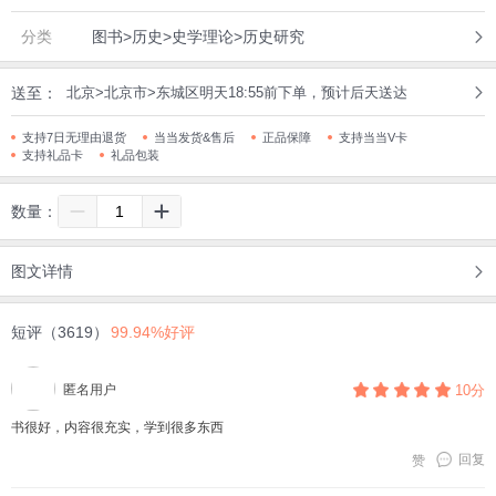
分类
图书>历史>史学理论>历史研究
送至：
北京>北京市>东城区明天18:55前下单，预计后天送达
支持7日无理由退货
当当发货&售后
正品保障
支持当当V卡
支持礼品卡
礼品包装
数量：
图文详情
短评（3619）
99.94%好评
匿名用户
10分
书很好，内容很充实，学到很多东西
回复
赞