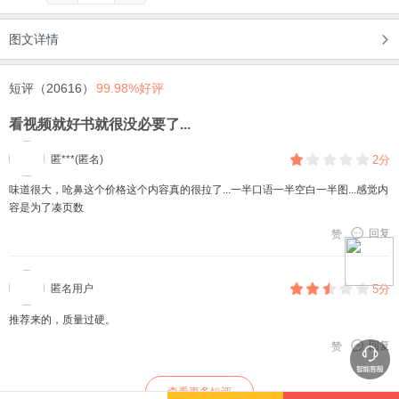
图文详情
短评（20616）
99.98%好评
看视频就好书就很没必要了...
匿***(匿名)
2分
味道很大，呛鼻这个价格这个内容真的很拉了...一半口语一半空白一半图...感觉内
容是为了凑页数
回复
赞
匿名用户
5分
推荐来的，质量过硬。
回复
赞
查看更多短评