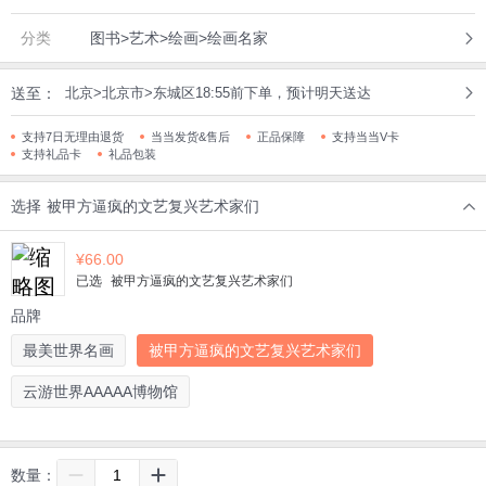
分类
图书>艺术>绘画>绘画名家
送至：
北京>北京市>东城区18:55前下单，预计明天送达
支持7日无理由退货
当当发货&售后
正品保障
支持当当V卡
支持礼品卡
礼品包装
选择
被甲方逼疯的文艺复兴艺术家们
¥
66.00
已选
被甲方逼疯的文艺复兴艺术家们
品牌
最美世界名画
被甲方逼疯的文艺复兴艺术家们
云游世界AAAAA博物馆
数量：