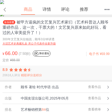
在线试读
商品
详情
评论
推荐
被甲方逼疯的文艺复兴艺术家们（艺术科普达人顾爷
首页
分类
值得买
购物车
我的当当
重磅作品，这一次，干票大的！文艺复兴原来如此好玩，看
过的人审美提升了！）
300年文艺复兴拉锯战，顾爷3分钟讲透
大话艺术史典藏礼盒·意公子代表作全新升级
66.00
(7.50折)
降价通知
¥
电子书
¥69.99
定价
¥88.00
8.9
20616人评分
精彩评分送积分
作者
顾爷 著绘 时代华语 出品
查看作品
出版
中国友谊出版公司,2025年05月
查看作品
排名
艺术畅销榜第
84
位
查看榜单