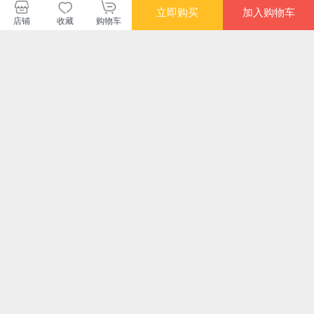
立即购买
加入购物车
店铺
收藏
购物车
时代华语当当自营旗舰店
购买此商品的顾客也同时购买
更多
限时抢
满额减
满额减
满额
成为专业人像摄影师
宋人山水
中国美术史
油
韵研
20
¥80.90
¥128.00
¥117.30
¥15
满额减
满额减
限时抢
满额
达芬奇手稿 精装版
大英博物馆：讲故事
动漫素描创意手册-机
名画
（附赠19张珍贵手
的中世纪神话艺术
械与武器设计篇
文
稿，与DK齐名的法
生活
¥168.30
¥168.30
¥6.70
¥49
国拉鲁斯授权出版！
动 
一年重印10次！！）
您可能感兴趣的商品
推荐
推荐
推荐