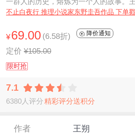
一群人的历史，熔炼为一个人的故事。
不止白夜行 推理小说家东野圭吾作品 下单戳
69.00
降价通知
(6.58折)
¥
定价
¥105.00
限时抢
7.1
6380人评分
精彩评分送积分
作者
王朔