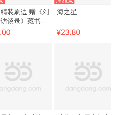
减
满额减
精装刷边 赠《刘
海之星
昕访谈录》藏书票
 作者寄语印签
.00
¥23.80
江文学奖获奖作品
自营现货发售 飞
盒发货