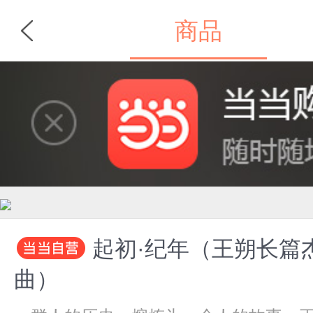
商品
首页
分类
起初·纪年（王朔长篇
曲）