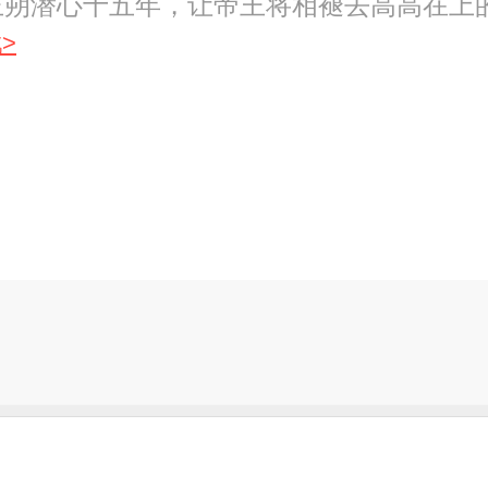
王朔潜心十五年，让帝王将相褪去高高在上
>