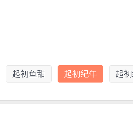
起初鱼甜
起初纪年
起初