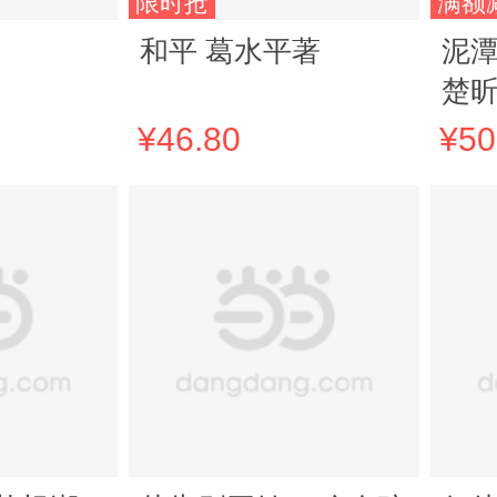
限时抢
满额
和平 葛水平著
泥潭
楚
透卡
¥46.80
¥50
漓
当当
机