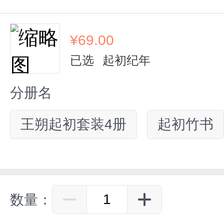
¥
69.00
已选
起初纪年
分册名
王朔起初套装4册
起初竹书
数量：