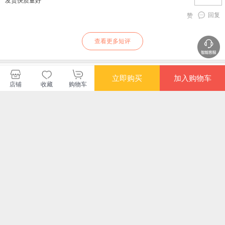
发货快质量好
回复
赞
查看更多短评
暂无长评
立即购买
加入购物车
店铺
收藏
购物车
读客文化当当自营旗舰店
购买此商品的顾客也同时购买
更多
满额减
限时抢
限时抢
限时
教养：曾仕强给中国
曾仕良讲《论语》
理想国(汉译名著本)
逻辑
父母的教子忠告
非
响
¥29.80
¥41.90
¥31.70
¥16
桥
满额减
满额减
满额减
满额
逻
寻觅意义 复旦大学王
哲学直觉作为证据的
中国哲学简史(著名哲
兵
德峰教授力作。除了
合理性研究
学家冯友兰畅销数百
精
挣钱，生活到底还有
万册的经典。指引人
¥47.30
¥103.60
¥39.80
¥55
没有意义
生，充满洞见，了解