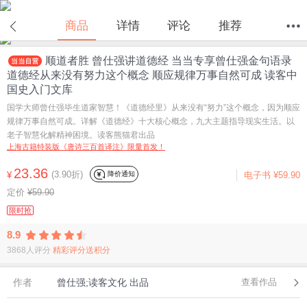
在线试读
商品
详情
评论
推荐
顺道者胜 曾仕强讲道德经 当当专享曾仕强金句语录
首页
分类
值得买
购物车
我的当当
道德经从来没有努力这个概念 顺应规律万事自然可成 读客中
国史入门文库
国学大师曾仕强毕生道家智慧！《道德经里》从来没有“努力”这个概念，因为顺应
规律万事自然可成。详解《道德经》十大核心概念，九大主题指导现实生活。以
老子智慧化解精神困境。读客熊猫君出品
上海古籍特装版《唐诗三百首译注》限量首发！
23.36
(3.90折)
降价通知
¥
电子书
¥59.90
定价
¥59.90
限时抢
8.9
3868人评分
精彩评分送积分
作者
曾仕强;读客文化 出品
查看作品