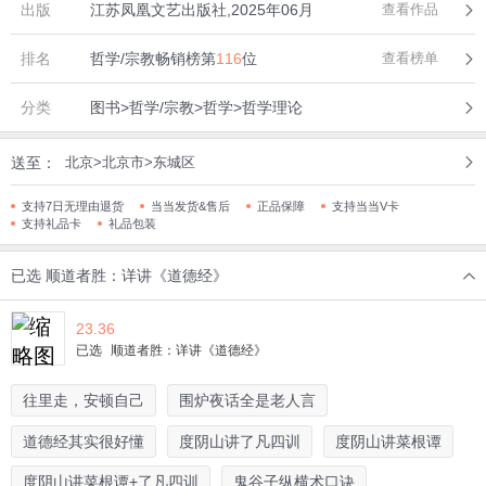
出版
江苏凤凰文艺出版社,2025年06月
查看作品
排名
哲学/宗教畅销榜第
116
位
查看榜单
分类
图书>哲学/宗教>哲学>哲学理论
送至：
北京>北京市>东城区
支持7日无理由退货
当当发货&售后
正品保障
支持当当V卡
支持礼品卡
礼品包装
已选
顺道者胜：详讲《道德经》
23.36
已选
顺道者胜：详讲《道德经》
往里走，安顿自己
围炉夜话全是老人言
道德经其实很好懂
度阴山讲了凡四训
度阴山讲菜根谭
度阴山讲菜根谭+了凡四训
鬼谷子纵横术口诀