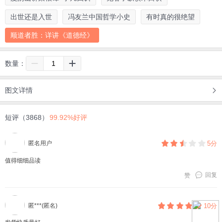
出世还是入世
冯友兰中国哲学小史
有时真的很绝望
顺道者胜：详讲《道德经》
数量：
图文详情
短评（3868）
99.92%好评
匿名用户
5分
值得细细品读
回复
赞
匿***(匿名)
10分