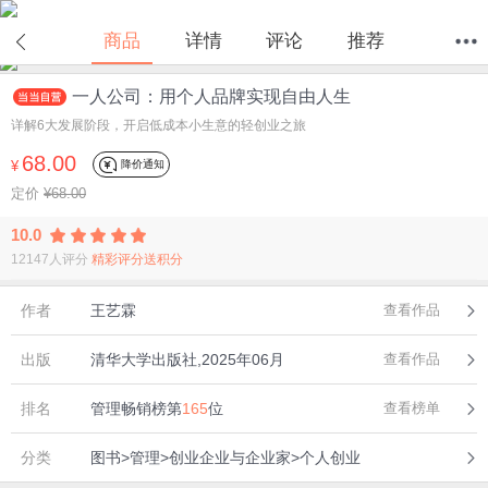
商品
详情
评论
推荐
一人公司：用个人品牌实现自由人生
首页
分类
值得买
购物车
我的当当
详解6大发展阶段，开启低成本小生意的轻创业之旅
68.00
降价通知
¥
定价
¥68.00
10.0
12147人评分
精彩评分送积分
作者
王艺霖
查看作品
出版
清华大学出版社,2025年06月
查看作品
排名
管理畅销榜第
165
位
查看榜单
分类
图书>管理>创业企业与企业家>个人创业