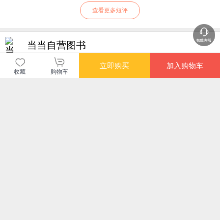
查看更多短评
当当自营图书
立即购买
加入购物车
商品包装
物流速度
快递员满意度
收藏
购物车
4.70
4.77
4.82
高
高
高
购买此商品的顾客也同时购买
更多
限时抢
满额减
限时抢
限时
不拘一格 网飞官方出
一人公司起步的思维
AI营销：人工智能助
小
品，创始人兼CEO里
（ 一人公司，人人可
力销售破局
作
德·哈斯廷斯作品
学习的创业经验，从
验
¥46.30
¥55.10
¥26.00
¥57
月入过万到自己做老
业