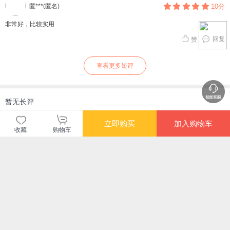
匿***(匿名)
10分
非常好，比较实用
回复
赞
查看更多短评
暂无长评
立即购买
加入购物车
收藏
购物车
当当自营图书
商品包装
物流速度
快递员满意度
4.70
4.77
4.82
高
高
高
购买此商品的顾客也同时购买
更多