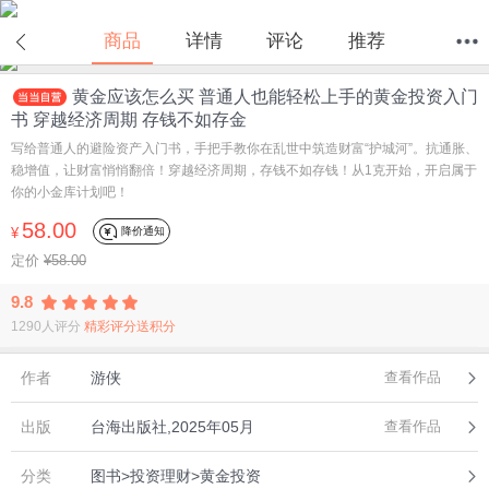
商品
详情
评论
推荐
黄金应该怎么买 普通人也能轻松上手的黄金投资入门
首页
分类
值得买
购物车
我的当当
书 穿越经济周期 存钱不如存金
写给普通人的避险资产入门书，手把手教你在乱世中筑造财富“护城河”。抗通胀、
稳增值，让财富悄悄翻倍！穿越经济周期，存钱不如存钱！从1克开始，开启属于
你的小金库计划吧！
58.00
降价通知
¥
定价
¥58.00
9.8
1290人评分
精彩评分送积分
作者
游侠
查看作品
出版
台海出版社,2025年05月
查看作品
分类
图书>投资理财>黄金投资