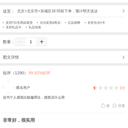
送至：
北京>北京市>东城区18:55前下单，预计明天送达
支持7日无理由退货
当当发货&售后
正品保障
支持当当V卡
支持礼品卡
礼品包装
数量：
图文详情
短评（1290）
99.92%好评
匿名用户
1分
这书个人感觉比较偏理论，感觉没什么用
回复
赞
非常好，很实用