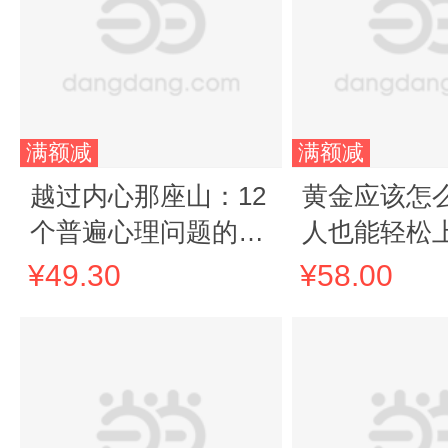
满额减
满额减
越过内心那座山：12
黄金应该怎么
个普遍心理问题的自
人也能轻松
我疗愈
金投资入门书
¥49.30
¥58.00
济周期 存钱