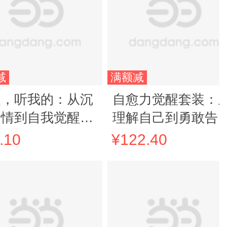
减
满额减
次，听我的：从沉
自愈力觉醒套装：
爱情到自我觉醒
理解自己到勇敢告
当当亲签版，一套
（没有不好的你+再
.10
¥122.40
整的失恋心理重建
见妈妈）
法，帮助你走出失
带来的混乱与迷
。）