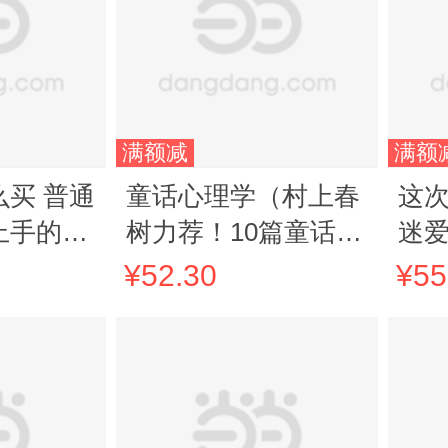
满额减
满额
买 普通
童话心理学（村上春
这
上手的黄
树力荐！10篇童话，
迷
 穿越经
解10个人生课题，童
（
¥52.30
¥55
不如存金
话带你击破内耗、打
完
怪升级！赠精美书
方
签）
恋
失