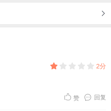
2分
回复
赞