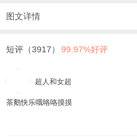
图文详情
短评（3917）
99.97%好评
超人和女超
茶鹅快乐哦咯咯摸摸