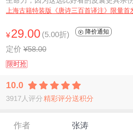
生命力，因为这远比好看的皮囊更具杀
上海古籍特装版《唐诗三百首译注》限量首
29.00
降价通知
(5.00折)
¥
定价
¥58.00
限时抢
10.0
3917人评分
精彩评分送积分
作者
张涛