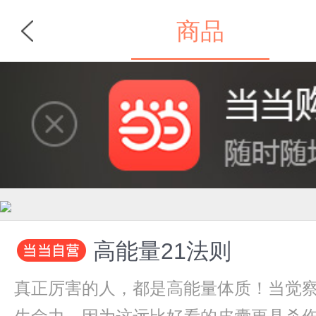
商品
首页
分类
高能量21法则
真正厉害的人，都是高能量体质！当觉