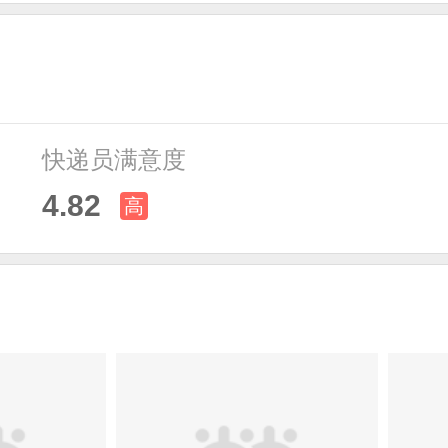
快递员满意度
4.82
高