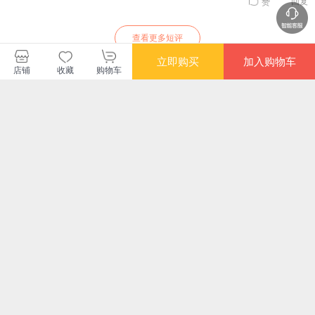
回复
赞
查看更多短评
立即购买
加入购物车
店铺
收藏
购物车
创美工厂
购买此商品的顾客也同时购买
更多
满额减
满额减
满额减
限时
拉下百叶窗的午后
我和于是之这一生
十年一觉电影梦：李
达
（英伦传奇乐队
（濮存昕、力荐）
安传
Suede山羊皮主唱布
¥74.10
¥55.10
¥65.60
¥7.
雷特·安德森回忆录）
满额减
满额减
限时抢
满额
谜：里赫特
蛤蟆的油（黑泽明自
有美人兮——单仰萍
文
传！《滤镜》电视剧
越剧谈艺录
传：
檀健次、李兰迪同
罗 
¥140.60
¥56.10
¥193.00
¥83
款。一个普通人如何
父
找到自己热爱的
您可能感兴趣的商品
事？）
推荐
推荐
推荐