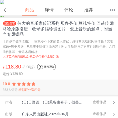
商品
详情
评论
推荐
伟大的音乐家传记系列 贝多芬传 莫扎特传 巴赫传 雅
首页
分类
值得买
购物车
我的当当
马哈原版引进，收录多幅珍贵图片，爱上音乐的起点，附当
当专属赠品
【青少年暑期读物】一读就停不下来的名人传记，身临其境般的阅读体验！实地
探访+历史考据，从故事中听懂名曲内涵！附人生轨迹与历史事件对照年表、入门
曲目推荐、音乐术语解析。
大话艺术史典藏礼盒·意公子代表作全新升级
118.80
(8.50折)
降价通知
¥
定价
¥139.80
10.0
353人评分
精彩评分送积分
作者
(日)日野圆、(日)萩谷由喜子，创美工厂出品
查看作品
出版
广东人民出版社,2025年06月
查看作品