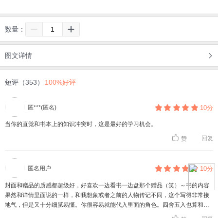
数量：
图文详情
短评（353）
100%好评
匿***(匿名)
10分
当你的直觉和书本上的知识冲突时，这是最好的学习机会。
回复
赞
匿名用户
10分
封面和赠品的质感都超级好，好喜欢一边看书一边盘那个赠品（笑）～书的内容
果然和详情里面说的一样，和我想象或者之前的人物传记不同，这个写得非常接
地气，但是又十分细腻易懂。你很容易就能代入里面的角色。四舍五入也算和名
人超时空思想接触了～