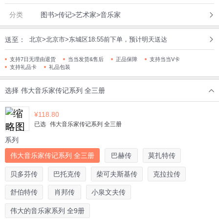
分类
图书>传记>艺术家>音乐家
送至：
北京>北京市>东城区18:55前下单，预计明天送达
支持7日无理由退货
当当发货&售后
正品保障
支持当当V卡
支持礼品卡
礼品包装
选择
伟大音乐家传记系列 全三册
¥
118.80
已选
伟大音乐家传记系列 全三册
系列
伟大音乐家传记系列 全三册
巴赫传
莫扎特传
贝多芬传
巴托克传
柴可夫斯基传
克拉拉传
舒伯特传
肖邦传
小泉文夫传
伟大的音乐家系列 全9册