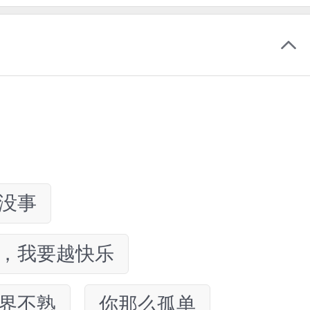
没事
，我要越快乐
界不熟
你那么孤单