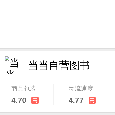
当当自营图书
商品包装
物流速度
4.70
4.77
高
高