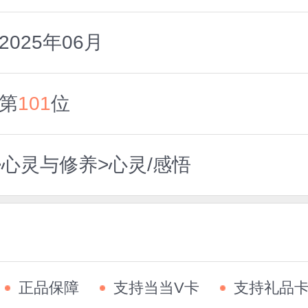
025年06月
第
101
位
>心灵与修养>心灵/感悟
正品保障
支持当当V卡
支持礼品