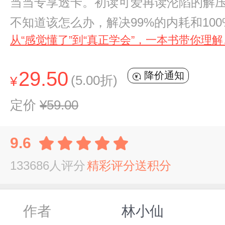
当当专享透卡。初读可爱再读沦陷的解压
不知道该怎么办，解决99%的内耗和10
从“感觉懂了”到“真正学会”，一本书带你理
29.50
降价通知
(5.00折)
¥
定价
¥59.00
9.6
133686人评分
精彩评分送积分
作者
林小仙