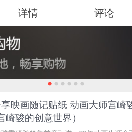
详情
评论
值得买
享映画随记贴纸 动画大师宫崎
宫崎骏的创意世界）