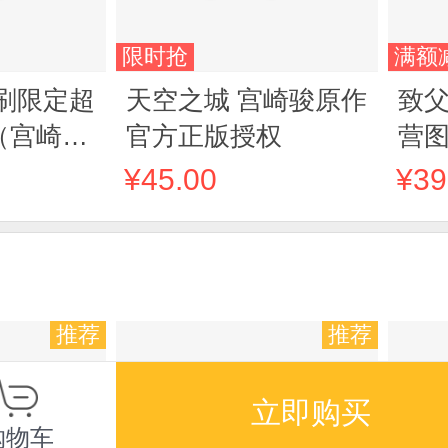
限时抢
满额
刷限定超
天空之城 宫崎骏原作
致父
（宫崎骏
官方正版授权
营
赵丽颖倾
¥45.00
¥39
）
推荐
推荐
立即购买
购物车