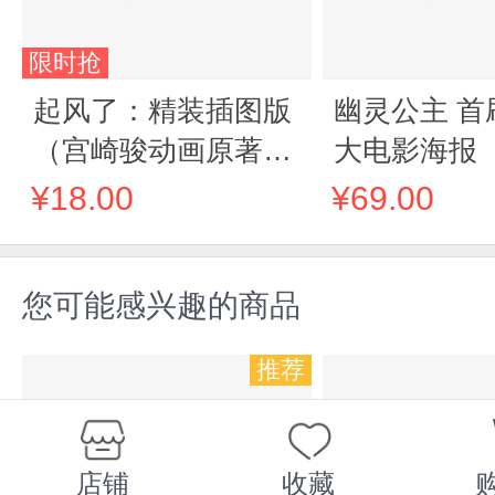
限时抢
起风了：精装插图版
幽灵公主 首
（宫崎骏动画原著小
大电影海报
说，知名旅日诗人田
封神之作，
¥18.00
¥69.00
原倾情献译）
情配音电影
您可能感兴趣的商品
推荐
店铺
收藏