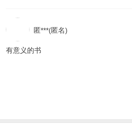
匿***(匿名)
有意义的书