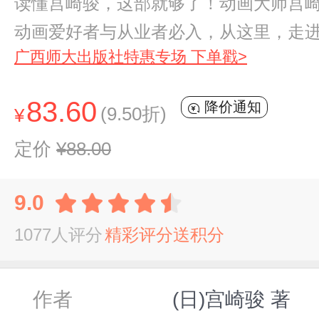
读懂宫崎骏，这部就够了！动画大师宫崎
动画爱好者与从业者必入，从这里，走
广西师大出版社特惠专场 下单戳>
83.60
降价通知
(9.50折)
¥
定价
¥88.00
9.0
1077人评分
精彩评分送积分
作者
(日)宫崎骏 著