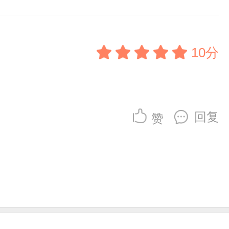
10分
回复
赞