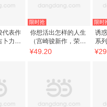
限时抢
限时
骏代表作
你想活出怎样的人生
诱
吉卜力官
（宫崎骏新作，荣获
系列
中文版绘
奥斯卡奖！吉卜力新
以来
¥49.20
¥29
作官方授权，人生故
版
事，告别之作）
始人
哈
·狄