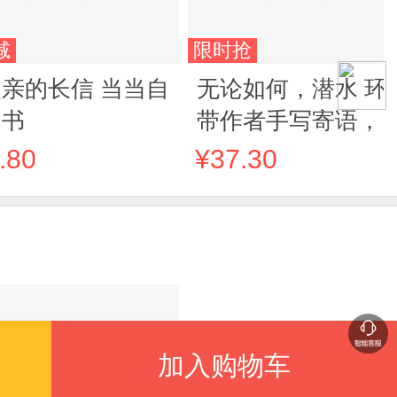
减
限时抢
亲的长信 当当自
无论如何，潜水 环
图书
带作者手写寄语，
女代表河美娜，《
.80
¥37.30
想验证区域》河马
以喜悦与力量写就
海洋系治愈随笔：
命是值得的
加入购物车