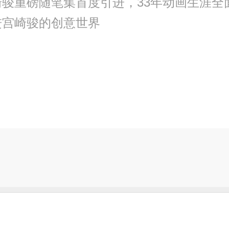
骏重磅随笔集首度引进，33年动画生涯全
进宫崎骏的创意世界