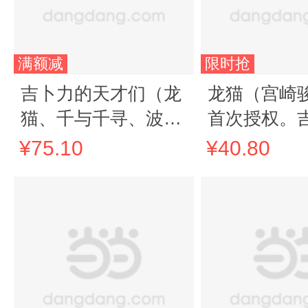
满额减
限时抢
吉卜力的天才们（龙
龙猫（宫崎
猫、千与千寻、波
首次授权。
妞...吉卜力教科书首
方授权简体
¥75.10
¥40.80
度面世）
本。）