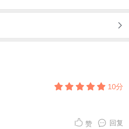
10分
回复
赞