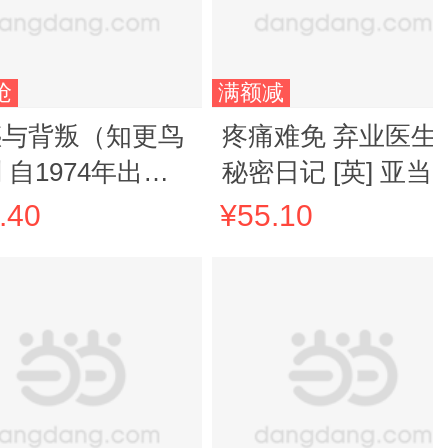
抢
满额减
惑与背叛（知更鸟
疼痛难免 弃业医生
 自1974年出版
秘密日记 [英] 亚当·
，中文版*次出
凯著 本·卫肖主演
.40
¥55.10
！《纽约书评》创
BBC英剧《疼痛难
之一伊丽莎白·
免》原著 妇产科男
德威克代表作，琼
生的秘密日记 当当
迪恩