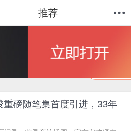
推荐
购物车
我的当当
在线试读
骏重磅随笔集首度引进，33年