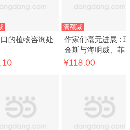
减
满额减
门口的植物咨询处
作家们毫无进展 : 
金斯与海明威、菲
杰拉德、沃尔夫书
.10
¥118.00
集 塑造海明威、菲
杰拉德与沃尔夫的
人，揭示《了不起
盖茨比》