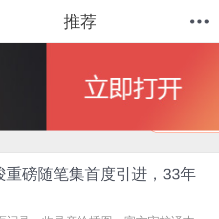
推荐
购物车
我的当当
在线试读
骏重磅随笔集首度引进，33年