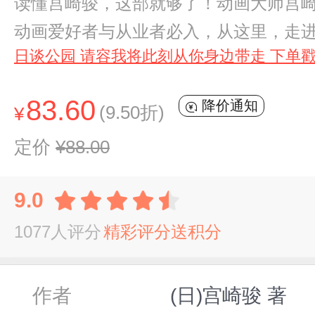
读懂宫崎骏，这部就够了！动画大师宫崎
动画爱好者与从业者必入，从这里，走
日谈公园 请容我将此刻从你身边带走 下单戳
83.60
降价通知
(9.50折)
¥
定价
¥88.00
9.0
1077人评分
精彩评分送积分
作者
(日)宫崎骏 著