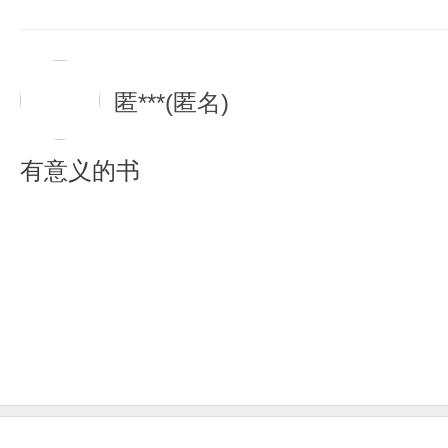
匿***(匿名)
有意义的书