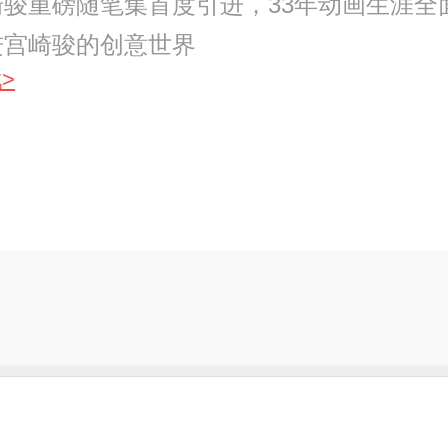
骏重磅随笔集首度引进，33年动画生涯全
进宫崎骏的创意世界
>