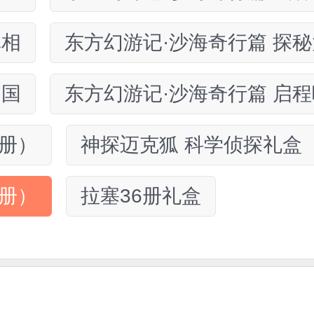
真相
东方幻游记·沙海奇行篇 探
之国
东方幻游记·沙海奇行篇 启
4册）
神探迈克狐 科学侦探礼盒（
2册）
拉塞36册礼盒