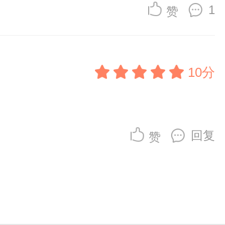
1
赞
10分
回复
赞