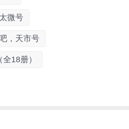
秘太微号
程吧，天市号
全18册）