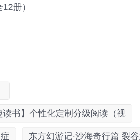
12册）
）
趣读书】个性化定制分级阅读（视
铁症
东方幻游记·沙海奇行篇 裂