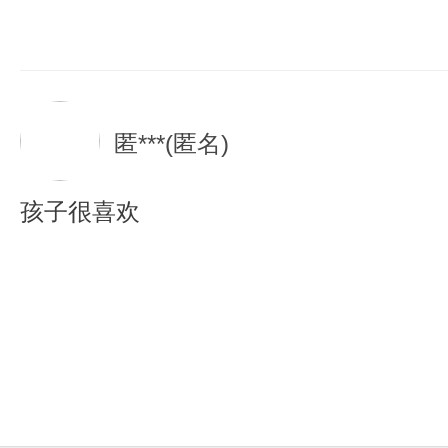
匿***(匿名)
孩子很喜欢