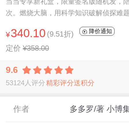
当当专享新礼盒，限量签名版随机发，陪
次。燃烧大脑，用科学知识破解侦探难
340.10
降价通知
(9.51折)
¥
定价
¥358.00
9.6
53124人评分
精彩评分送积分
作者
多多罗/著 小博