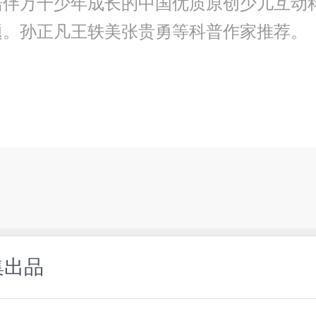
伴万千少年成长的中国优质原创少儿互动科
题。孙正凡王轶美张贵勇等科普作家推荐。
集出品