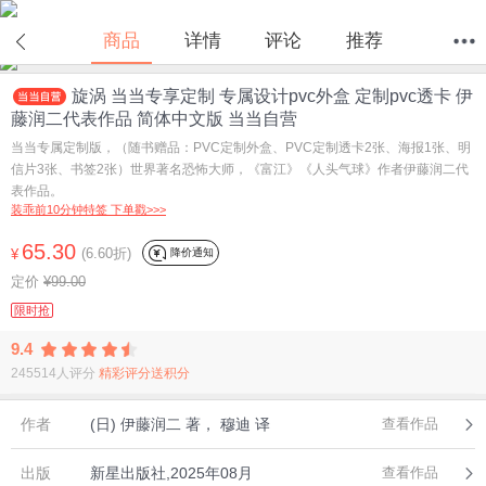
商品
详情
评论
推荐
旋涡 当当专享定制 专属设计pvc外盒 定制pvc透卡 伊
首页
分类
值得买
购物车
我的当当
藤润二代表作品 简体中文版 当当自营
当当专属定制版，（随书赠品：PVC定制外盒、PVC定制透卡2张、海报1张、明
信片3张、书签2张）世界著名恐怖大师，《富江》《人头气球》作者伊藤润二代
表作品。
装乖前10分钟特签 下单戳>>>
65.30
(6.60折)
降价通知
¥
定价
¥99.00
限时抢
9.4
245514人评分
精彩评分送积分
作者
(日) 伊藤润二 著， 穆迪 译
查看作品
出版
新星出版社,2025年08月
查看作品