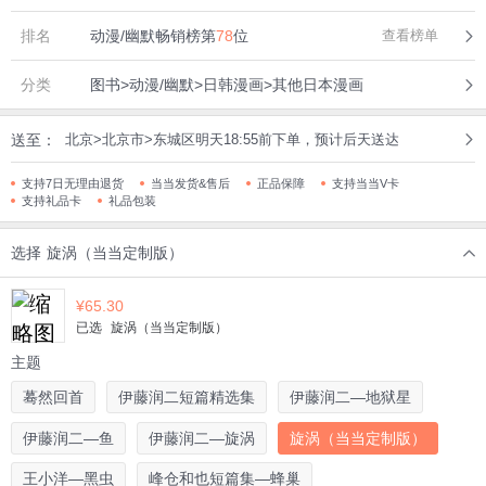
排名
动漫/幽默畅销榜第
78
位
查看榜单
分类
图书>动漫/幽默>日韩漫画>其他日本漫画
送至：
北京>北京市>东城区明天18:55前下单，预计后天送达
支持7日无理由退货
当当发货&售后
正品保障
支持当当V卡
支持礼品卡
礼品包装
选择
旋涡（当当定制版）
¥
65.30
已选
旋涡（当当定制版）
主题
蓦然回首
伊藤润二短篇精选集
伊藤润二—地狱星
伊藤润二—鱼
伊藤润二—旋涡
旋涡（当当定制版）
王小洋—黑虫
峰仓和也短篇集—蜂巢