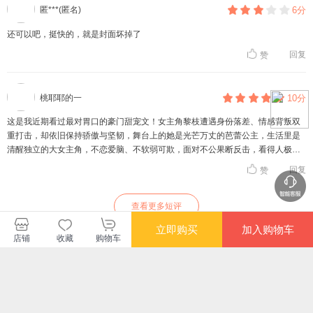
匿***(匿名)
6分
还可以吧，挺快的，就是封面坏掉了
回复
赞
桃耶耶的一
10分
这是我近期看过最对胃口的豪门甜宠文！女主角黎枝遭遇身份落差、情感背叛双
重打击，却依旧保持骄傲与坚韧，舞台上的她是光芒万丈的芭蕾公主，生活里是
清醒独立的大女主角，不恋爱脑、不软弱可欺，面对不公果断反击，看得人极度
舒适。男主角楼宴京人设苏感拉满，京圈顶级大佬，对外冷漠疏离，对内极致温
回复
赞
柔。他暗恋黎枝多年，在她最落魄的时候伸出援手，用行动证明偏爱。而且恋综
的设定新颖有趣，节目里两人的甜蜜撒糖轮番上演，名场面层出不穷。
查看更多短评
立即购买
加入购物车
店铺
收藏
购物车
酷威文化当当自营旗舰店
购买此商品的顾客也同时购买
更多