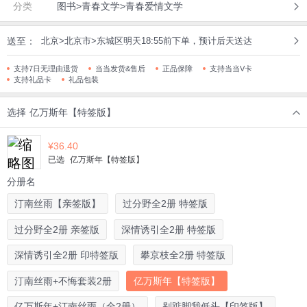
分类
图书>青春文学>青春爱情文学
送至：
北京>北京市>东城区明天18:55前下单，预计后天送达
支持7日无理由退货
当当发货&售后
正品保障
支持当当V卡
支持礼品卡
礼品包装
选择
亿万斯年【特签版】
¥
36.40
已选
亿万斯年【特签版】
分册名
汀南丝雨【亲签版】
过分野全2册 特签版
过分野全2册 亲签版
深情诱引全2册 特签版
深情诱引全2册 印特签版
攀京枝全2册 特签版
汀南丝雨+不悔套装2册
亿万斯年【特签版】
亿万斯年+汀南丝雨（全2册）
别踮脚我低头【印签版】