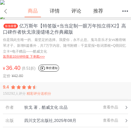
在线试读
商品
详情
评论
推荐
亿万斯年【特签版+当当定制一眼万年拍立得X2】高
首页
分类
值得买
购物车
我的当当
口碑作者狄戈浪漫缱绻之作典藏版
你是我此生唯一的、最坚定的选择。我爱你，永不止息。鬼马音乐才女vs雅痞钢
琴才子。新增6篇番外，共7万字内容。随书附赠：千棠星报+歌词票根+Q萌回忆
立卡+电子赠品——酷威文化
装乖前10分钟特签 下单戳>>>
36.40
(8.51折)
降价通知
¥
定价
¥42.80
9.4
150292人评分
精彩评分送积分
作者
狄戈 著，酷威文化 出品
查看作品
出版
四川文艺出版社,2025年08月
查看作品