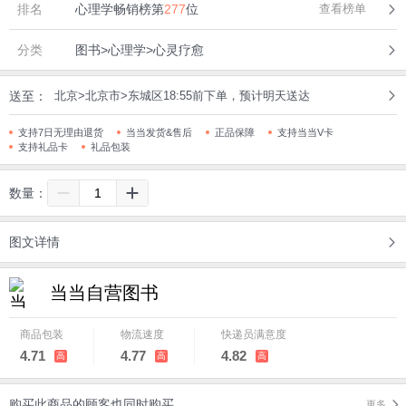
排名
心理学畅销榜第
277
位
查看榜单
分类
图书>心理学>心灵疗愈
送至：
北京>北京市>东城区18:55前下单，预计明天送达
支持7日无理由退货
当当发货&售后
正品保障
支持当当V卡
支持礼品卡
礼品包装
数量：
图文详情
当当自营图书
商品包装
物流速度
快递员满意度
4.71
4.77
4.82
高
高
高
购买此商品的顾客也同时购买
更多