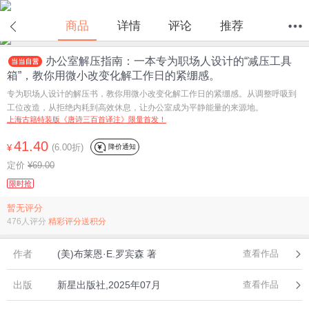
商品
详情
评论
推荐
办公室解压指南：一本专为职场人设计的“减压工具
首页
分类
值得买
购物车
我的当当
箱”，教你用微小改变化解工作日的紧绷感。
专为职场人设计的解压书，教你用微小改变化解工作日的紧绷感。从调整呼吸到
工位改造，从拒绝内耗到高效休息，让办公室成为平静能量的来源地。
上海古籍特装版《唐诗三百首译注》限量首发！
41.40
(6.00折)
降价通知
¥
定价
¥69.00
限时抢
暂无评分
476人评分
精彩评分送积分
作者
(美)布莱恩·E.罗宾森 著
查看作品
出版
新星出版社,2025年07月
查看作品