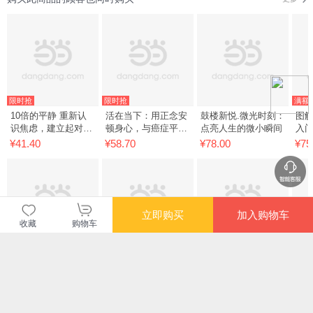
限时抢
限时抢
满额
10倍的平静 重新认
活在当下：用正念安
鼓楼新悦.微光时刻：
图
识焦虑，建立起对焦
顿身心，与癌症平和
点亮人生的微小瞬间
入
虑的正确认知并打破
共处 英）崔西?巴特
¥41.40
¥58.70
¥78.00
¥75
它的掌控
利 正念 癌症 癌症康
复 正念减压
立即购买
加入购物车
收藏
购物车
满额减
满额减
满额减
满额
哎呀，想多啦 走出情
自愈力觉醒套装：从
童话心理学（村上春
做
绪内耗，重建稳定内
理解自己到勇敢告别
树力荐！10篇童话，
师
心 42 种情绪自愈良
（没有不好的你+再
解10个人生课题，童
助手
¥59.30
¥122.40
¥52.30
¥79
方+46种情绪烦恼全
见妈妈）
话带你击破内耗、打
洁 
破解 懂你的敏感，接
怪升级！赠精美书
等 