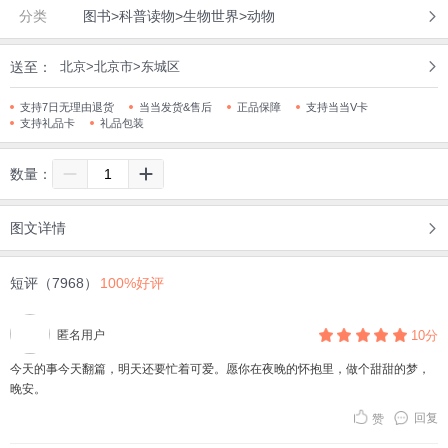
分类
图书>科普读物>生物世界>动物
送至：
北京>北京市>东城区
支持7日无理由退货
当当发货&售后
正品保障
支持当当V卡
支持礼品卡
礼品包装
数量：
图文详情
短评（7968）
100%好评
匿名用户
10分
今天的事今天翻篇，明天还要忙着可爱。愿你在夜晚的怀抱里，做个甜甜的梦，
晚安。
回复
赞