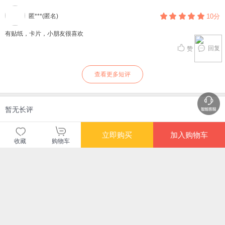
匿***(匿名)
10分
有贴纸，卡片，小朋友很喜欢
回复
赞
查看更多短评
暂无长评
立即购买
加入购物车
当当自营图书
收藏
购物车
商品包装
物流速度
快递员满意度
4.70
4.77
4.82
高
高
高
购买此商品的顾客也同时购买
更多