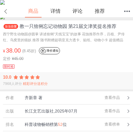
在线试读
商品
详情
评论
推荐
教一只猞猁忘记动物园 第21届文津奖提名推荐
首页
分类
值得买
购物车
我的当当
西宁野生动物园@圆掌 讲述猞猁“天线宝宝”的故事 花蚀推荐作序，吕植、尹传
红、鸟窝里的猫妖 推荐 随书附赠超萌亚克力透卡、贴纸、动物小卡 超值赠品
38.00
(8.45折)
降价通知
¥
定价
¥45.00
限时抢
10.0
7968人评分
精彩评分送积分
作者
齐新章 著
查看作品
出版
长江文艺出版社,2025年07月
查看作品
排名
科普读物畅销榜第
52
位
查看榜单