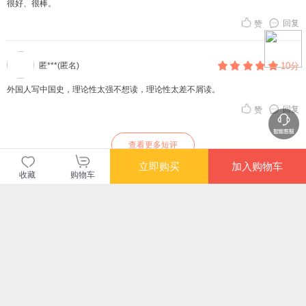
很好、很棒。
回复
赞
匿***(匿名)
10分
外国人写中国史，理论性太强不想读，理论性太差不屑读。
回复
赞
查看更多短评
立即购买
加入购物车
收藏
购物车
暂无长评
当当自营图书
商品包装
物流速度
快递员满意度
4.70
4.77
4.82
高
高
高