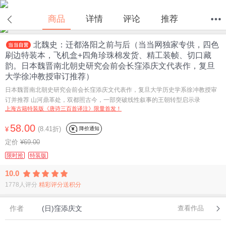
商品
详情
评论
推荐
北魏史：迁都洛阳之前与后（当当网独家专供，四色
首页
分类
值得买
购物车
我的当当
刷边特装本，飞机盒+四角珍珠棉发货、精工装帧、切口藏
韵。日本魏晋南北朝史研究会前会长窪添庆文代表作，复旦
大学徐冲教授审订推荐）
日本魏晋南北朝史研究会前会长窪添庆文代表作，复旦大学历史学系徐冲教授审
订并推荐 山河鼎革处，双都照古今，一部突破线性叙事的王朝转型启示录
上海古籍特装版《唐诗三百首译注》限量首发！
58.00
(8.41折)
降价通知
¥
定价
¥69.00
限时抢
特装版
10.0
1778人评分
精彩评分送积分
作者
(日)窪添庆文
查看作品