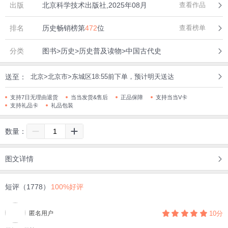
出版
北京科学技术出版社,2025年08月
查看作品
排名
历史畅销榜第
472
位
查看榜单
分类
图书>历史>历史普及读物>中国古代史
送至：
北京>北京市>东城区18:55前下单，预计明天送达
支持7日无理由退货
当当发货&售后
正品保障
支持当当V卡
支持礼品卡
礼品包装
数量：
图文详情
短评（1778）
100%好评
匿名用户
10分