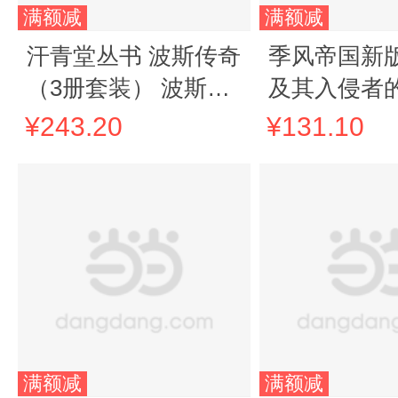
满额减
满额减
汗青堂丛书 波斯传奇
季风帝国新版
（3册套装） 波斯人
及其入侵者的
波斯之剑 伊朗简史
青堂丛书023
¥243.20
¥131.10
满额减
满额减