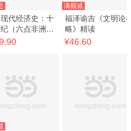
抢
满额减
洲现代经济史：十
福泽谕吉《文明论
世纪（六点非洲系
略》精读
）
9.90
¥46.60
减