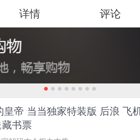
详情
评论
值得买
的皇帝 当当独家特装版 后浪 飞
送藏书票