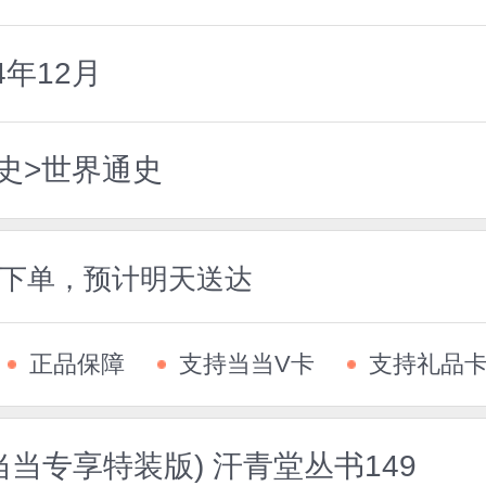
4年12月
史>世界通史
5前下单，预计明天送达
正品保障
支持当当V卡
支持礼品
当专享特装版) 汗青堂丛书149