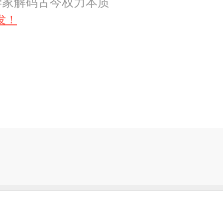
学家解码古今权力本质
发！