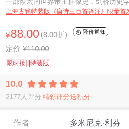
一部恢宏的世界帝王群像史，剑桥历史
上海古籍特装版《唐诗三百首译注》限量首
88.00
降价通知
(8.00折)
¥
定价
¥110.00
限时抢
特装版
10.0
2177人评分
精彩评分送积分
作者
多米尼克·利芬