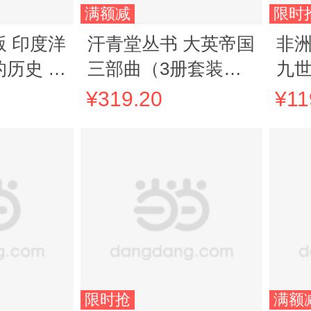
满额减
限时
 印度洋
汗青堂丛书 大英帝国
非
历史 汗
三部曲（3册套装）
九
昭昭天命 帝国盛世
列
¥319.20
¥11
永别了军号
限时抢
满额