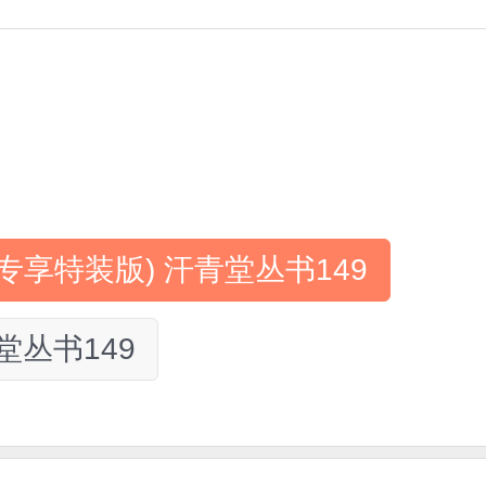
享特装版) 汗青堂丛书149
丛书149