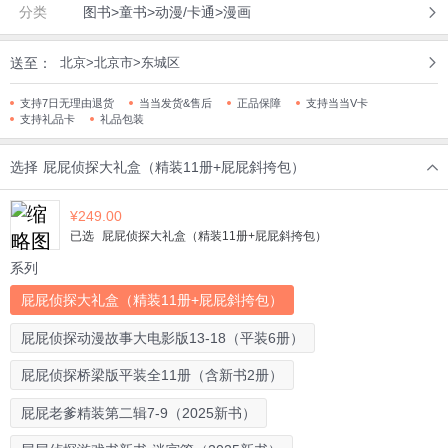
分类
图书>童书>动漫/卡通>漫画
送至：
北京>北京市>东城区
支持7日无理由退货
当当发货&售后
正品保障
支持当当V卡
支持礼品卡
礼品包装
选择
屁屁侦探大礼盒（精装11册+屁屁斜挎包）
¥
249.00
已选
屁屁侦探大礼盒（精装11册+屁屁斜挎包）
系列
屁屁侦探大礼盒（精装11册+屁屁斜挎包）
屁屁侦探动漫故事大电影版13-18（平装6册）
屁屁侦探桥梁版平装全11册（含新书2册）
屁屁老爹精装第二辑7-9（2025新书）