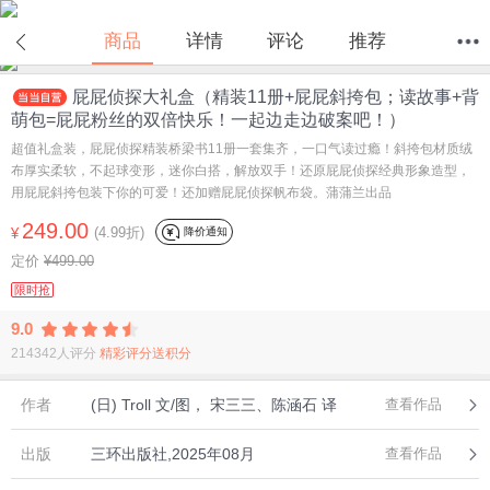
商品
详情
评论
推荐
屁屁侦探大礼盒（精装11册+屁屁斜挎包；读故事+背
首页
分类
值得买
购物车
我的当当
萌包=屁屁粉丝的双倍快乐！一起边走边破案吧！）
超值礼盒装，屁屁侦探精装桥梁书11册一套集齐，一口气读过瘾！斜挎包材质绒
布厚实柔软，不起球变形，迷你白搭，解放双手！还原屁屁侦探经典形象造型，
用屁屁斜挎包装下你的可爱！还加赠屁屁侦探帆布袋。蒲蒲兰出品
249.00
(4.99折)
降价通知
¥
定价
¥499.00
限时抢
9.0
214342人评分
精彩评分送积分
作者
(日) Troll 文/图， 宋三三、陈涵石 译
查看作品
出版
三环出版社,2025年08月
查看作品