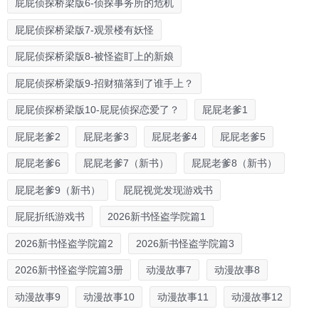
屁屁侦探桥梁版6-侦探事务所的危机
屁屁侦探桥梁版7-观景楼有妖怪
屁屁侦探桥梁版8-被怪盗盯上的新娘
屁屁侦探桥梁版9-招财猫落到了谁手上？
屁屁侦探桥梁版10-屁屁侦探恋爱了？
屁屁老爹1
屁屁老爹2
屁屁老爹3
屁屁老爹4
屁屁老爹5
屁屁老爹6
屁屁老爹7（新书）
屁屁老爹8（新书）
屁屁老爹9（新书）
屁屁视觉发现游戏书
屁屁折纸游戏书
2026新书怪盗学院篇1
2026新书怪盗学院篇2
2026新书怪盗学院篇3
2026新书怪盗学院篇3册
动漫故事7
动漫故事8
动漫故事9
动漫故事10
动漫故事11
动漫故事12