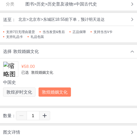
分类
图书>历史>历史普及读物>中国古代史
送至：
北京>北京市>东城区18:55前下单，预计明天送达
支持7日无理由退货
当当发货&售后
正品保障
支持当当V卡
支持礼品卡
礼品包装
选择
敦煌婚姻文化
¥
58.00
已选
敦煌婚姻文化
中国史
敦煌岁时文化
敦煌婚姻文化
数量：
图文详情