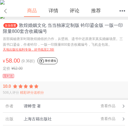
商品
详情
评论
推荐
敦煌婚姻文化 当当独家定制版 钤印鎏金版 一版一印
首页
分类
值得买
购物车
我的当当
限量800套含收藏编号
首部揭秘唐宋时期敦煌婚俗的力作，从壁画、遗书中还原唐宋真实婚嫁场景。三
面书口鎏金，作者钤印，一版一印限量800套含收藏编号，飞机盒包装。
天地出版社福利专场，好书低至2.3折
58.00
(9.36折)
降价通知
¥
定价
¥62.00
限时抢
10.0
506人评分
精彩评分送积分
作者
谭蝉雪 著
查看作品
出版
上海古籍出版社
查看作品