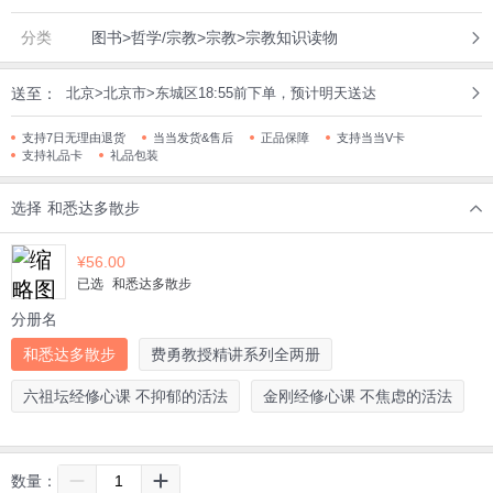
分类
图书>哲学/宗教>宗教>宗教知识读物
送至：
北京>北京市>东城区18:55前下单，预计明天送达
支持7日无理由退货
当当发货&售后
正品保障
支持当当V卡
支持礼品卡
礼品包装
选择
和悉达多散步
¥
56.00
已选
和悉达多散步
分册名
和悉达多散步
费勇教授精讲系列全两册
六祖坛经修心课 不抑郁的活法
金刚经修心课 不焦虑的活法
数量：