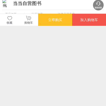
当当自营图书
商品包装
物流速度
快递员满意度
4.70
4.77
4.82
立即购买
加入购物车
高
高
高
收藏
购物车
购买此商品的顾客也同时购买
更多
满额减
满额减
满额
创世记注释( 全五卷)
神话学文库·结构主义
西方神话学：叙事、
神话
神话学（增订本）
观念与学术
（
（精装版）
¥216.60
¥129.20
¥68.60
¥74
限时抢
满额减
限时抢
限时
圣教论（汉译世界学
中国社会中的宗教
科学与宗教的领地(科
金
术名著丛书）
学史译丛)
生
¥18.00
¥64.60
¥49.70
¥27
您可能感兴趣的商品
推荐
推荐
推荐