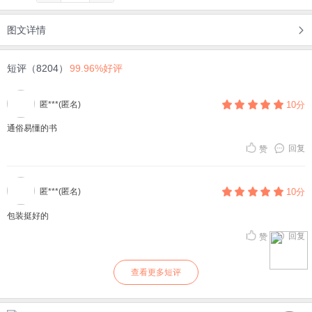
图文详情
短评（8204）
99.96%好评
匿***(匿名)
10分
通俗易懂的书
回复
赞
匿***(匿名)
10分
包装挺好的
回复
赞
查看更多短评