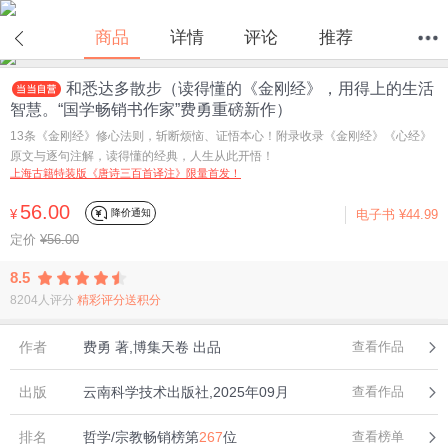
在线试读
商品
详情
评论
推荐
和悉达多散步（读得懂的《金刚经》，用得上的生活
首页
分类
值得买
购物车
我的当当
智慧。“国学畅销书作家”费勇重磅新作）
13条《金刚经》修心法则，斩断烦恼、证悟本心！附录收录《金刚经》《心经》
原文与逐句注解，读得懂的经典，人生从此开悟！
上海古籍特装版《唐诗三百首译注》限量首发！
56.00
降价通知
¥
电子书
¥44.99
定价
¥56.00
8.5
8204人评分
精彩评分送积分
作者
费勇 著,博集天卷 出品
查看作品
出版
云南科学技术出版社,2025年09月
查看作品
排名
哲学/宗教畅销榜第
267
位
查看榜单