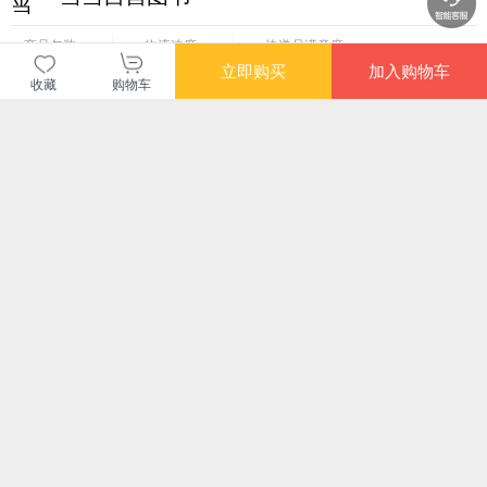
商品包装
物流速度
快递员满意度
4.70
4.77
4.82
立即购买
加入购物车
高
高
高
收藏
购物车
购买此商品的顾客也同时购买
更多
限时抢
限时抢
限时
拥抱富足
孤独的堡垒（追溯极
哈佛幸福课
ab
端观念的源头，挖掘
的生
文化土壤中的偏见种
ab
¥29.90
¥69.50
¥41.80
¥66
子，打破性别对立、
MO
消除固有偏见的对话
休闲
之书）
治