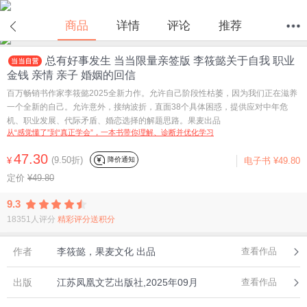
在线试读
商品
详情
评论
推荐
总有好事发生 当当限量亲签版 李筱懿关于自我 职业
首页
分类
值得买
购物车
我的当当
金钱 亲情 亲子 婚姻的回信
百万畅销书作家李筱懿2025全新力作。允许自己阶段性枯萎，因为我们正在滋养
一个全新的自己。允许意外，接纳波折，直面38个具体困惑，提供应对中年危
机、职业发展、代际矛盾、婚恋选择的解题思路。果麦出品
从“感觉懂了”到“真正学会”，一本书带你理解、诊断并优化学习
47.30
(9.50折)
降价通知
¥
电子书
¥49.80
定价
¥49.80
9.3
18351人评分
精彩评分送积分
作者
李筱懿，果麦文化 出品
查看作品
出版
江苏凤凰文艺出版社,2025年09月
查看作品