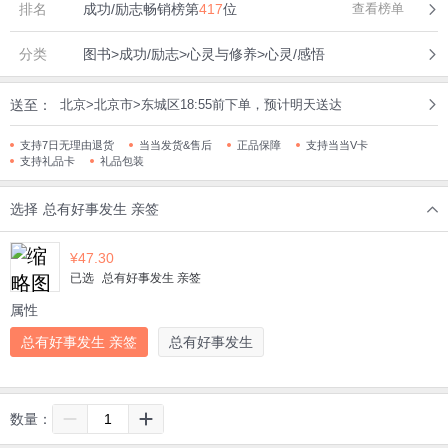
排名
成功/励志畅销榜第
417
位
查看榜单
分类
图书>成功/励志>心灵与修养>心灵/感悟
送至：
北京>北京市>东城区18:55前下单，预计明天送达
支持7日无理由退货
当当发货&售后
正品保障
支持当当V卡
支持礼品卡
礼品包装
选择
总有好事发生 亲签
¥
47.30
已选
总有好事发生 亲签
属性
总有好事发生 亲签
总有好事发生
数量：