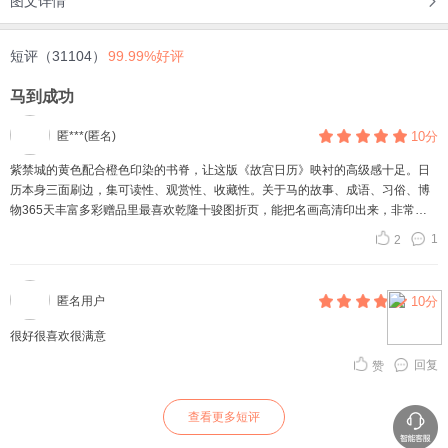
图文详情
短评（31104）
99.99%好评
马到成功
匿***(匿名)
10分
紫禁城的黄色配合橙色印染的书脊，让这版《故宫日历》映衬的高级感十足。日
历本身三面刷边，集可读性、观赏性、收藏性。关于马的故事、成语、习俗、博
物365天丰富多彩赠品里最喜欢乾隆十骏图折页，能把名画高清印出来，非常漂
亮。赵孟頫《秋郊饮马图》刷边印刷非常清晰，乾隆题字加五代五福印章，是福
1
2
气高寿象征。希望新的一年马到成功，万事如意。
匿名用户
10分
很好很喜欢很满意
回复
赞
查看更多短评