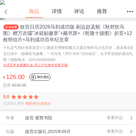
商品
详情
评论
推荐
故宫日历2026马到成功版 刷边赵孟頫《秋郊饮马
首页
分类
值得买
购物车
我的当当
图》赠万吉骦"冰箱贴徽章"+藏书票+《乾隆十骏图》折页+12
枚明信片+马到成功百年纪念章
※礼盒气泡柱包装发货※汇聚故宫博物馆藏马主题文物和马文化历史，愿读者在国
宝日读中，能够跃马扬鞭，一马当先！丙午马年“马到成功”，名字即祝福的最佳礼
赠！团购电话：4001066666转6
大话艺术史典藏礼盒·意公子代表作全新升级
126.00
降价通知
¥
定价
¥126.00
9.8
31104人评分
精彩评分送积分
作者
故宫·紫禁书院
查看作品
出版
故宫出版社,2025年09月
查看作品