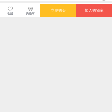
暂无长评
立即购买
加入购物车
收藏
购物车
当当自营图书
商品包装
物流速度
快递员满意度
4.70
4.77
4.82
高
高
高
购买此商品的顾客也同时购买
更多
限时抢
故宫日历2026马到成
调五脏养气血 北京东
Vlog短视频创作从新
马
功 刷边《秋郊饮马
直门中医院坐诊名医
手到高手
（2
图》赠冰箱贴徽章
《养生堂》特邀专家
说，
¥126.00
¥39.80
¥61.60
¥40
+藏书票+《乾隆十骏
吴圣贤重磅新作 身体
国