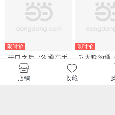
限时抢
限时抢
开口之后（沟通高手
反内耗沟通
黄执中个人作品，如
法告别不敢
果沟通对你来说一直
说
¥34.80
¥43.80
店铺
收藏
是种困扰、开不了
口、不会拒绝、常受
委屈、被人误解、自
认社恐....