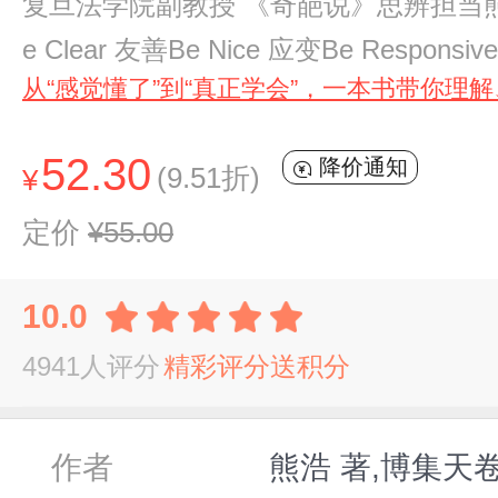
复旦法学院副教授 《奇葩说》思辨担当
e Clear 友善Be Nice 应变Be Responsiv
从“感觉懂了”到“真正学会”，一本书带你理
52.30
降价通知
(9.51折)
¥
定价
¥55.00
10.0
4941人评分
精彩评分送积分
作者
熊浩 著,博集天