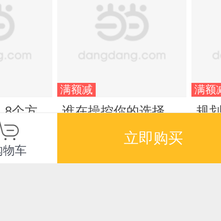
满额减
满额
：8个方
谁在操控你的选择
规划
说、不会
（知名心理学导师黄
尔 
立即购买
启团写给你的人性说
新修
¥56.00
¥55
购物车
明书。3大维度，84
量
个拆解人性的心法，
5步
分享实用心理原理和
实
模型）