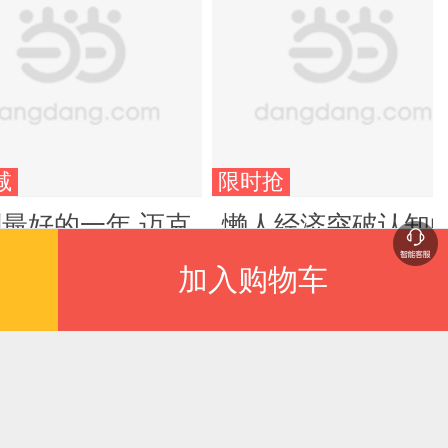
减
限时抢
最好的一年 迈克
懒人经济突破认知
海亚特 2025年全
2025全新财富法则
加入购物车
订升级版 全球销
负债翻盘副业变现
.90
¥29.80
百万册的行动指南
商机
规划法告别低效
现自我全面升级