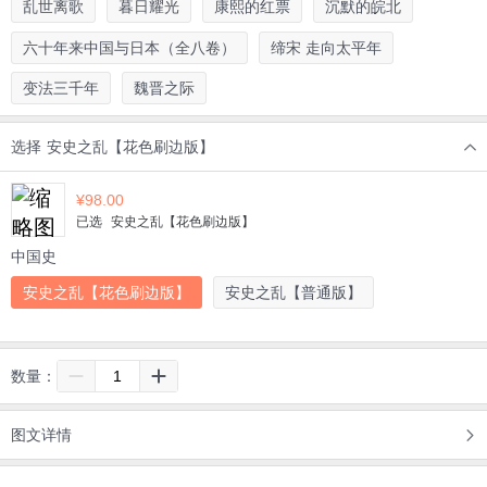
乱世离歌
暮日耀光
康熙的红票
沉默的皖北
六十年来中国与日本（全八卷）
缔宋 走向太平年
变法三千年
魏晋之际
选择
安史之乱【花色刷边版】
¥
98.00
已选
安史之乱【花色刷边版】
中国史
安史之乱【花色刷边版】
安史之乱【普通版】
数量：
图文详情