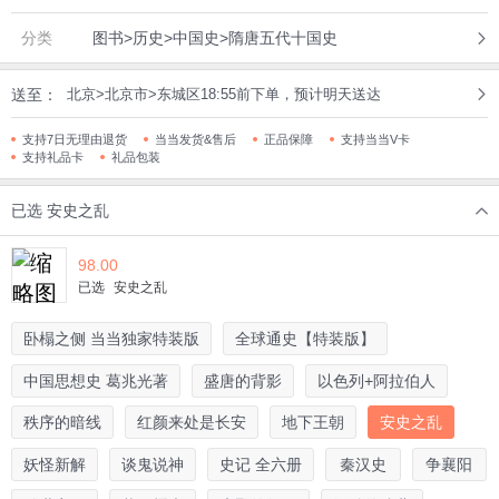
分类
图书>历史>中国史>隋唐五代十国史
送至：
北京>北京市>东城区18:55前下单，预计明天送达
支持7日无理由退货
当当发货&售后
正品保障
支持当当V卡
支持礼品卡
礼品包装
已选
安史之乱
98.00
已选
安史之乱
卧榻之侧 当当独家特装版
全球通史【特装版】
中国思想史 葛兆光著
盛唐的背影
以色列+阿拉伯人
秩序的暗线
红颜来处是长安
地下王朝
安史之乱
妖怪新解
谈鬼说神
史记 全六册
秦汉史
争襄阳