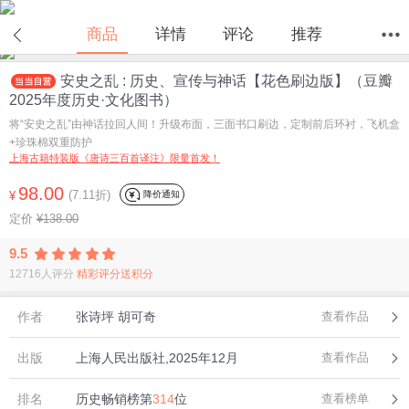
商品
详情
评论
推荐
安史之乱 : 历史、宣传与神话【花色刷边版】（豆瓣
首页
分类
值得买
购物车
我的当当
2025年度历史·文化图书）
将“安史之乱”由神话拉回人间！升级布面，三面书口刷边，定制前后环衬，飞机盒
+珍珠棉双重防护
上海古籍特装版《唐诗三百首译注》限量首发！
98.00
(7.11折)
降价通知
¥
定价
¥138.00
9.5
12716人评分
精彩评分送积分
作者
张诗坪 胡可奇
查看作品
出版
上海人民出版社,2025年12月
查看作品
排名
历史畅销榜第
314
位
查看榜单