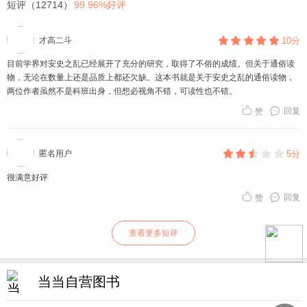
短评（12714）
99.96%好评
才高二斗
10分
目前学界对安史之乱已经展开了充分的研究，取得了不俗的成绩。但关于通俗读
物，无论在数量上还是品质上都还欠缺。这本书就是关于安史之乱的通俗读物，
两位作者虽然不是科班出身，但想必视角不错，可读性也不错。
回复
赞
匿名用户
5分
很满意好评
回复
赞
查看更多短评
当当自营图书