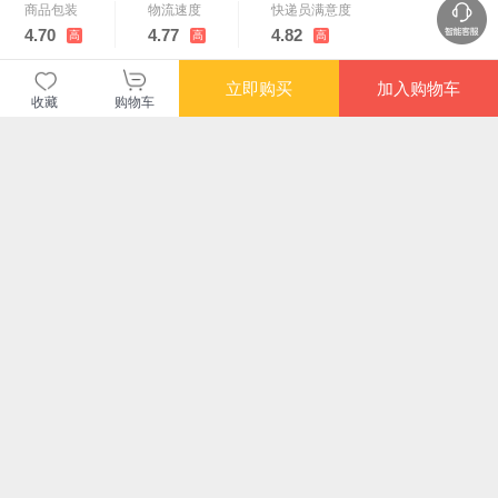
商品包装
物流速度
快递员满意度
4.70
4.77
4.82
高
高
高
立即购买
加入购物车
购买此商品的顾客也同时购买
更多
收藏
购物车
限时抢
满额减
限时抢
限时
中国断代史系列：战
《彭城争霸》汉朝 刘
若干重大决策与事件
四人
国史
邦 项羽 楚汉争霸
的回顾（上、下）
全4
¥92.20
¥71.80
¥58.10
¥13
满额减
限时抢
限时抢
限时