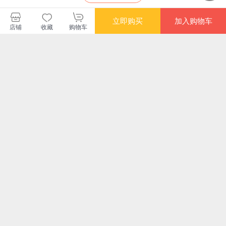
立即购买
加入购物车
店铺
收藏
购物车
读客文化当当自营旗舰店
购买此商品的顾客也同时购买
更多
限时抢
满额减
满额减
限时
丹墀之下 : 权力褶皱
何以中国?弓马与洋
幻灭与觉醒：1861年
透
中的历史图景
枪：一部清朝军事兴
的内乱、外交与政局
构
衰史
¥38.00
¥74.80
¥83.60
¥37