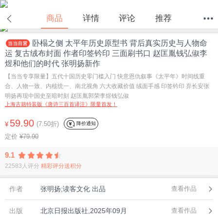
商品
详情
评论
推荐
卧榻之侧 太平年历史原型书 背后真实历史与人物命
首页
分类
值得买
购物车
我的当当
运 复古绒布封面 作者印签钤印 三面刷书口 赵匡胤钱弘俶李
煜和他们的时代 张明扬新作
【当当专享限量】五代十国历史零门槛入门 快意恩仇叙事《太平年》时间线重
合、人物一致、内核统一、南北视角 六大收藏价值 绒面手感 印签钤印 弃长安张
明扬再现中国史至暗时刻 赵匡胤郭荣李煜钱弘俶
上海古籍特装版《唐诗三百首译注》限量首发！
59.90
(7.50折)
降价通知
¥
定价
¥79.90
9.1
22583人评分
精彩评分送积分
作者
张明扬;读客文化 出品
查看作品
出版
北京日报出版社,2025年09月
查看作品