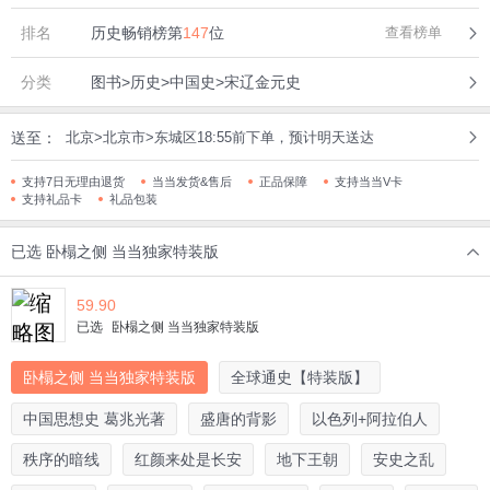
排名
历史畅销榜第
147
位
查看榜单
分类
图书>历史>中国史>宋辽金元史
送至：
北京>北京市>东城区18:55前下单，预计明天送达
支持7日无理由退货
当当发货&售后
正品保障
支持当当V卡
支持礼品卡
礼品包装
已选
卧榻之侧 当当独家特装版
59.90
已选
卧榻之侧 当当独家特装版
卧榻之侧 当当独家特装版
全球通史【特装版】
中国思想史 葛兆光著
盛唐的背影
以色列+阿拉伯人
秩序的暗线
红颜来处是长安
地下王朝
安史之乱