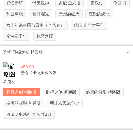
妖怪新解
谈鬼说神
史记 全六册
秦汉史
争襄阳
乱世离歌
暮日耀光
康熙的红票
沉默的皖北
六十年来中国与日本（全八卷）
缔宋 走向太平年
变法三千年
魏晋之际
选择
卧榻之侧 特装版
¥
59.90
已选
卧榻之侧 特装版
分册名
卧榻之侧 特装版
卧榻之侧 普通版
盛唐的背影 特装版
盛唐的背影 普通版
明末农民战争史
顾诚明史系列 套装共2部