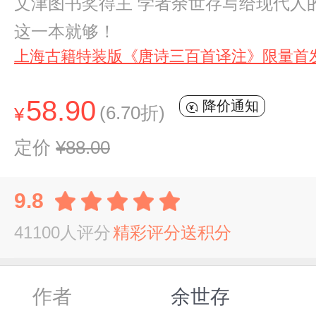
文津图书奖得主 学者余世存写给现代人的
这一本就够！
上海古籍特装版《唐诗三百首译注》限量首
58.90
降价通知
(6.70折)
¥
定价
¥88.00
9.8
41100人评分
精彩评分送积分
作者
余世存