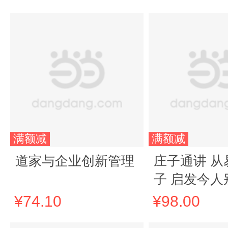
满额减
满额减
道家与企业创新管理
庄子通讲 从
子 启发今人
新天地 智慧
¥74.10
¥98.00
统文化