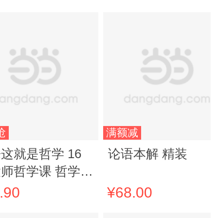
抢
满额减
这就是哲学 16
论语本解 精装
师哲学课 哲学入
南 简单风趣的哲
.90
¥68.00
师课 趣味漫画学