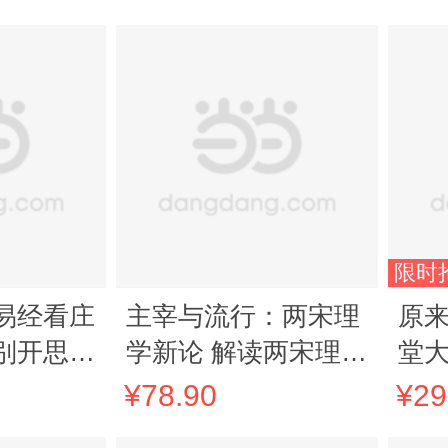
限时
易经看庄
主宰与流行：两宋理
原来
别开思想
学新论 解读两宋理学
堂大
读物 传
的发展脉络 读懂儒学
门指
¥78.90
¥29
的黄金时代
学大