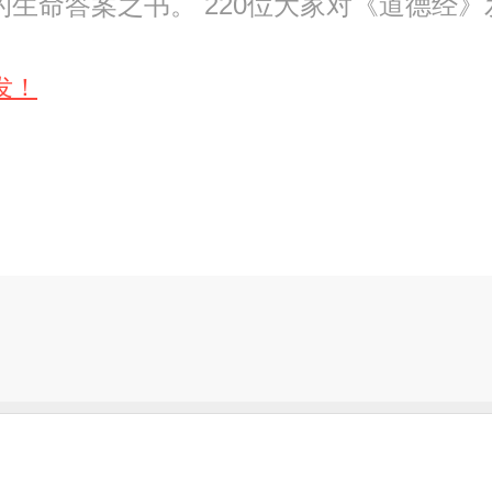
生命答案之书。 220位大家对《道德经
发！