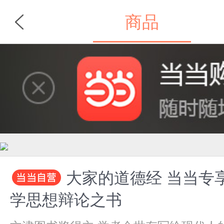
商品
首页
分类
大家的道德经 当当专享亲签版 裸脊锁线 烫金烫银工艺 精美典藏 写给大众的中国哲
学思想辩论之书