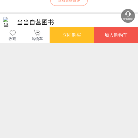
查看更多短评
当当自营图书
立即购买
加入购物车
商品包装
物流速度
快递员满意度
收藏
购物车
4.70
4.77
4.82
高
高
高
购买此商品的顾客也同时购买
更多
限时
圣人的隐忧：古典政
美好生活之善
意识与量子物理（横
易
治哲学论稿
跨意识研究、医学与
授
量子物理学的著作）
¥67.50
¥75.00
¥53.70
¥27