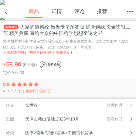
商品
详情
评论
推荐
大家的道德经 当当专享亲签版 裸脊锁线 烫金烫银工
首页
分类
值得买
购物车
我的当当
艺 精美典藏 写给大众的中国哲学思想辩论之书
文津图书奖得主 学者余世存写给现代人的生命答案之书。 220位大家对《道德
经》发起的思想辩论风暴。 读透《道德经》这一本就够！
上海古籍特装版《唐诗三百首译注》限量首发！
58.90
(6.70折)
降价通知
¥
定价
¥88.00
9.8
41106人评分
精彩评分送积分
作者
余世存
查看作品
出版
天津古籍出版社,2025年10月
查看作品
分类
图书>哲学/宗教>哲学>中国古代哲学