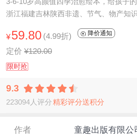
3-6-10岁高颜值四季治愈绘本，给
浙江福建吉林陕西非遗、节气、物产知
59.80
降价通知
(4.99折)
¥
定价
¥120.00
限时抢
9.3
223094人评分
精彩评分送积分
作者
童趣出版有限公