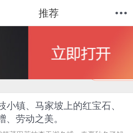
推荐
购物车
我的当当
在线试读
枝小镇、马家坡上的红宝石、
馈赠、劳动之美。