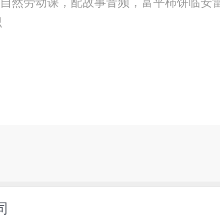
孩子的自然劳动课，配故事音频，富平柿饼临
识
司