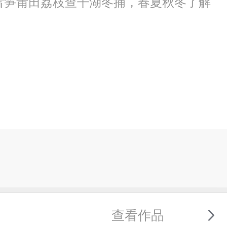
安雷笋莆田荔枝查干湖冬捕，春夏秋冬了解
查看作品