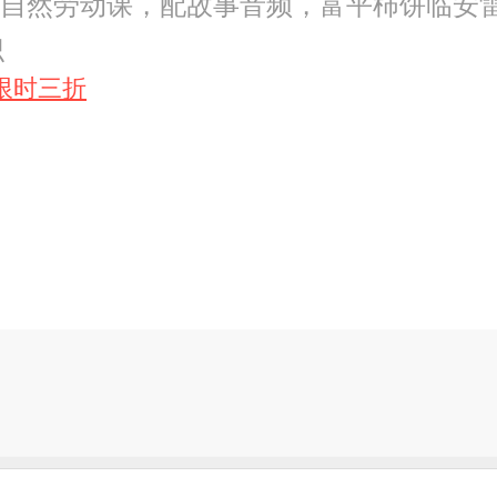
孩子的自然劳动课，配故事音频，富平柿饼临
识
限时三折