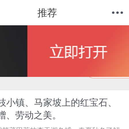
推荐
购物车
我的当当
在线试读
枝小镇、马家坡上的红宝石、
馈赠、劳动之美。