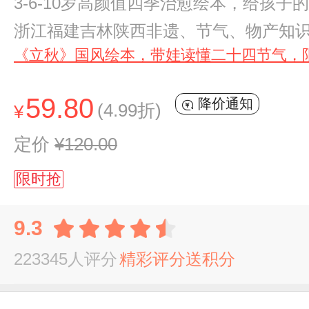
3-6-10岁高颜值四季治愈绘本，给
浙江福建吉林陕西非遗、节气、物产知
《立秋》国风绘本，带娃读懂二十四节气，
59.80
降价通知
(4.99折)
¥
定价
¥120.00
限时抢
9.3
223345人评分
精彩评分送积分