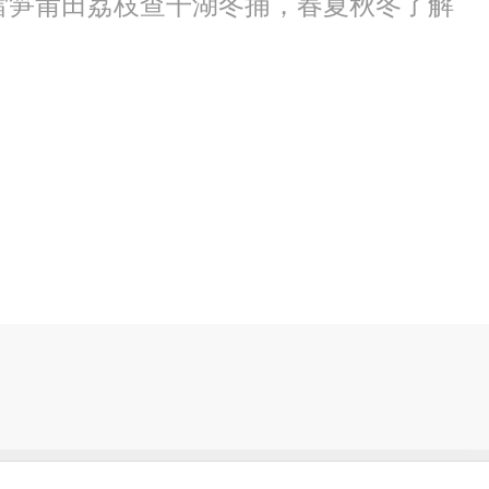
安雷笋莆田荔枝查干湖冬捕，春夏秋冬了解