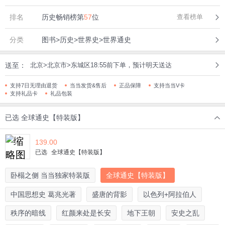
排名
历史畅销榜第
57
位
查看榜单
分类
图书>历史>世界史>世界通史
送至：
北京>北京市>东城区18:55前下单，预计明天送达
支持7日无理由退货
当当发货&售后
正品保障
支持当当V卡
支持礼品卡
礼品包装
已选
全球通史【特装版】
139.00
已选
全球通史【特装版】
卧榻之侧 当当独家特装版
全球通史【特装版】
中国思想史 葛兆光著
盛唐的背影
以色列+阿拉伯人
秩序的暗线
红颜来处是长安
地下王朝
安史之乱