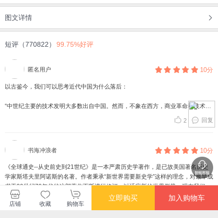
图文详情
短评（770822）
99.75%好评
匿名用户
10分
以古鉴今，我们可以思考近代中国为什么落后：
“中世纪主要的技术发明大多数出自中国。然而，不象在西方，商业革命和技术进
步都未给中国带来彻底改变社的革命影响。其根本原因，如第十一章第六节所
回复
2
述，是中国历史的持续性，即隋朝实质上是汉朝的延续，唐、宋又是隋朝的延
续，如此下去，连续不断，直到1912年帝国历史结束。因此，传统的官僚贵族统
治集团，以新儒学为精神支柱，吞噬了新技术和经济发展的作用。但在西方，罗
书海冲浪者
10分
马帝国灭亡之后没有后继者。相反出现了一种新的复杂多样的文明；在这里，火
药、指南针、印刷术和远洋船只不但没有被埋没，反而得到充分利用，首先对欧
《全球通史--从史前史到21世纪》是一本严肃历史学著作，是已故美国著名历史
洲，然后对包括中国在内的整个世界，产生了爆炸性的影响。
学家斯塔夫里阿诺斯的名著。作者秉承“新世界需要新史学”这样的理念，对最早成
书于20世纪70年代的这部著作不断进行修订，以适应新的世界形势。现在我们看
这种爆炸性的影响，在中国是绝对不可能产生的，因为这里的帝国机构太封闭、
到的是最新版第七版，由于作者已经于2004年去世了，这也由此成为绝版。我先
立即购买
加入购物车
3
2
太受约束。例如，中国的商人和实业家通常加入由师傅领导的地方行会，但这些
店铺
收藏
购物车
看的是上半部，内容是史前到1500年这漫长时段的人类历史。
行会师傅需得到政府表示许可的证明，并奉命负责每个行会成员的经营。船商也