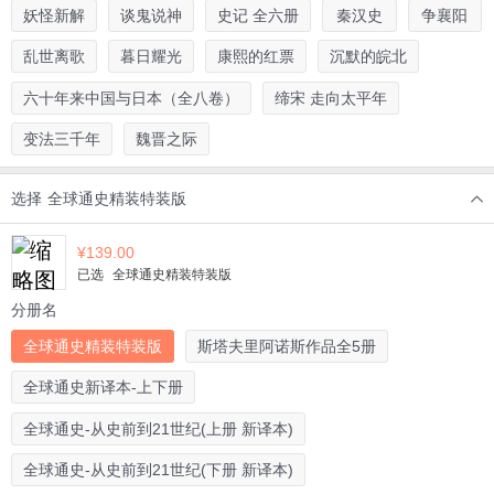
妖怪新解
谈鬼说神
史记 全六册
秦汉史
争襄阳
乱世离歌
暮日耀光
康熙的红票
沉默的皖北
六十年来中国与日本（全八卷）
缔宋 走向太平年
变法三千年
魏晋之际
选择
全球通史精装特装版
¥
139.00
已选
全球通史精装特装版
分册名
全球通史精装特装版
斯塔夫里阿诺斯作品全5册
全球通史新译本-上下册
全球通史-从史前到21世纪(上册 新译本)
全球通史-从史前到21世纪(下册 新译本)