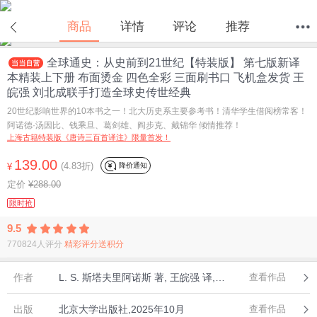
在线试读
商品
详情
评论
推荐
全球通史：从史前到21世纪【特装版】 第七版新译
首页
分类
值得买
购物车
我的当当
本精装上下册 布面烫金 四色全彩 三面刷书口 飞机盒发货 王
皖强 刘北成联手打造全球史传世经典
20世纪影响世界的10本书之一！北大历史系主要参考书！清华学生借阅榜常客！
阿诺德·汤因比、钱乘旦、葛剑雄、阎步克、戴锦华 倾情推荐！
上海古籍特装版《唐诗三百首译注》限量首发！
139.00
(4.83折)
降价通知
¥
定价
¥288.00
限时抢
9.5
770824人评分
精彩评分送积分
作者
L. S. 斯塔夫里阿诺斯 著, 王皖强 译, 刘北成 审校
查看作品
出版
北京大学出版社,2025年10月
查看作品