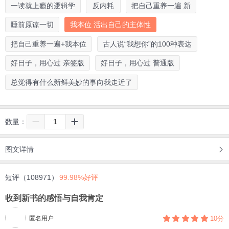
一读就上瘾的逻辑学
反内耗
把自己重养一遍 新
睡前原谅一切
我本位 活出自己的主体性
把自己重养一遍+我本位
古人说“我想你”的100种表达
好日子，用心过 亲签版
好日子，用心过 普通版
总觉得有什么新鲜美妙的事向我走近了
数量：
图文详情
短评（108971）
99.98%好评
收到新书的感悟与自我肯定
匿名用户
10分