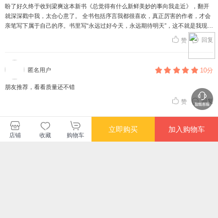
盼了好久终于收到梁爽这本新书《总觉得有什么新鲜美妙的事向我走近》，翻开
就深深戳中我，太合心意了。 全书包括序言我都很喜欢，真正厉害的作者，才会
亲笔写下属于自己的序。书里写“永远过好今天，永远期待明天”，这不就是我现在
的状态。最近无痛上班，我也是抱着这份心态，要做全世界最盼自己变好的那个
回复
赞
人。 书中分为我的能量、我的金钱、我的事业、我的关系和爱，每一个板块我都
读得心生共鸣。慢慢我确信，自己拥有趋吉避凶的能力，坚信我值得世间最大的
顺遂。 我本就拥有与生俱来的价值，接纳自己所有的闪光点，拥有重新定义自我
匿名用户
10分
的力量，好好爱自己。 我是高能量、优雅聪慧、身体健康、大方勇敢、内核强大
又松弛潇洒的人，被善意与温柔包裹。我的人生充满无限可能，明天会越来越
朋友推荐，看看质量还不错
好。我的存在本身就有意义，哪怕只是微小的前进，也是成长。心底生出的力
回复
赞
量，足以帮我跨过所有难题。
查看更多短评
立即购买
加入购物车
店铺
收藏
购物车
天地出版社
购买此商品的顾客也同时购买
更多