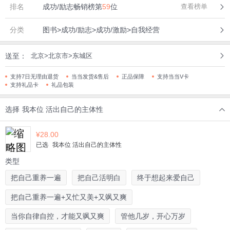
排名
成功/励志畅销榜第
59
位
查看榜单
分类
图书>成功/励志>成功/激励>自我经营
送至：
北京>北京市>东城区
支持7日无理由退货
当当发货&售后
正品保障
支持当当V卡
支持礼品卡
礼品包装
选择
我本位 活出自己的主体性
¥
28.00
已选
我本位 活出自己的主体性
类型
把自己重养一遍
把自己活明白
终于想起来爱自己
把自己重养一遍+又忙又美+又飒又爽
当你自律自控，才能又飒又爽
管他几岁，开心万岁