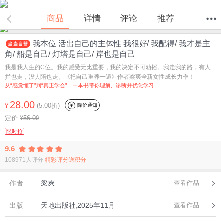
商品
详情
评论
推荐
我本位 活出自己的主体性 我很好/ 我配得/ 我才是主
首页
分类
值得买
购物车
我的当当
角/ 船是自己/ 灯塔是自己/ 岸也是自己
我是我人生的C位。我的感受无比重要，我的决定不可动摇。我走我的路，有人
拦也走，没人陪也走。《把自己重养一遍》作者梁爽全新女性成长力作！
从“感觉懂了”到“真正学会”，一本书带你理解、诊断并优化学习
28.00
(5.00折)
降价通知
¥
定价
¥56.00
限时抢
9.6
108971人评分
精彩评分送积分
作者
梁爽
查看作品
出版
天地出版社,2025年11月
查看作品