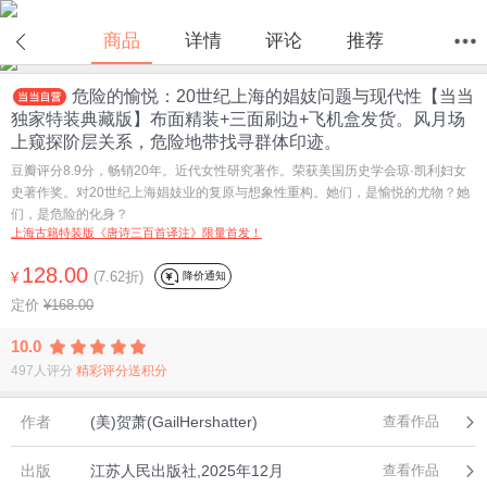
在线试读
商品
详情
评论
推荐
危险的愉悦：20世纪上海的娼妓问题与现代性【当当
首页
分类
值得买
购物车
我的当当
独家特装典藏版】布面精装+三面刷边+飞机盒发货。风月场
上窥探阶层关系，危险地带找寻群体印迹。
豆瓣评分8.9分，畅销20年。近代女性研究著作。荣获美国历史学会琼·凯利妇女
史著作奖。对20世纪上海娼妓业的复原与想象性重构。她们，是愉悦的尤物？她
们，是危险的化身？
上海古籍特装版《唐诗三百首译注》限量首发！
128.00
(7.62折)
降价通知
¥
定价
¥168.00
10.0
497人评分
精彩评分送积分
作者
(美)贺萧(GailHershatter)
查看作品
出版
江苏人民出版社,2025年12月
查看作品