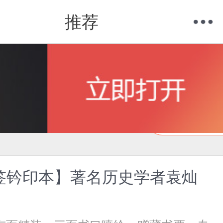
推荐
购物车
我的当当
在线试读
签钤印本】著名历史学者袁灿