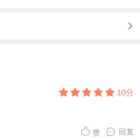
10分
回复
赞