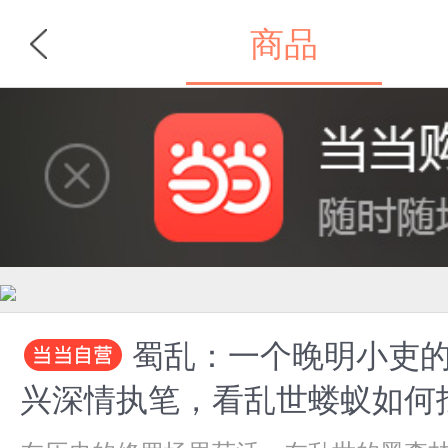
商品
首页
分类
蜀乱：一个晚明小吏的
兴深情执笔，看乱世蝼蚁如何扛