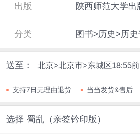
出版
陕西师范大学出版社
分类
图书>历史>历
送至：
北京>北京市>东城区18:5
支持7日无理由退货
当当发货&售后
选择
蜀乱（亲签钤印版）