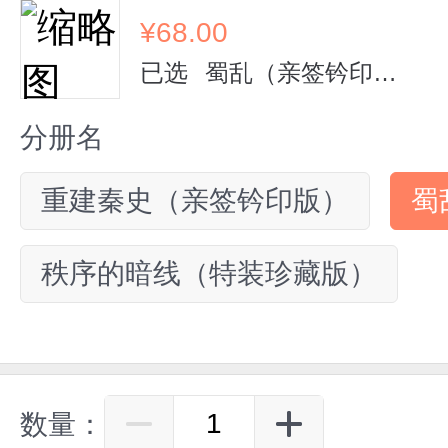
¥
68.00
已选
蜀乱（亲签钤印版）
分册名
重建秦史（亲签钤印版）
蜀
秩序的暗线（特装珍藏版）
数量：