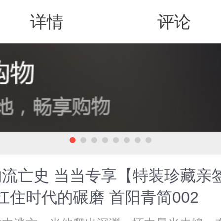
详情
评论
值得买
流亡史 当当专享【特装珍藏亲
住时代的碾磨 首阳青简002