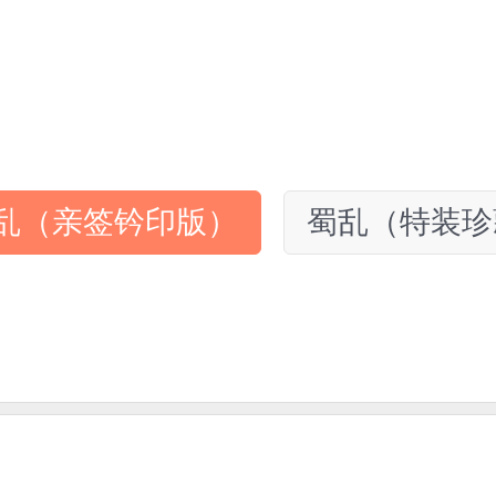
乱（亲签钤印版）
蜀乱（特装珍