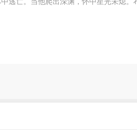
林中逃亡。当他爬出深渊，怀中星光未熄。