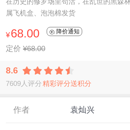
在历史的修罗场里苟活，在乱世的黑森
属飞机盒、泡泡棉发货
68.00
降价通知
¥
定价
¥68.00
8.6
7609人评分
精彩评分送积分
作者
袁灿兴