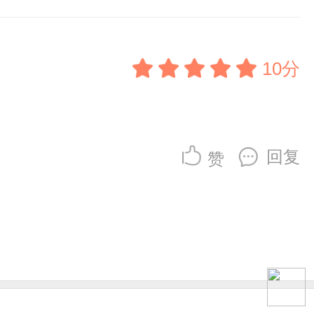
10分
回复
赞