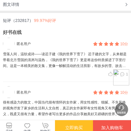
图文详情
短评（232817）
99.97%好评
好书在线
匿名用户
10分
雪落人间，温软成诗——读迟子建《我的世界下雪了》 迟子建的文字，从来都是
带着北方雪国的清冽与温热，《我的世界下雪了》更是将这份特质揉进了字里行
间。这是一本精美的散文集，更像一帧帧流动的生活剪影，有故乡的雪、故去的
人、烟火气里的细碎感动，读来如冬日围炉听故事，暖得人心头发烫。 她笔下的
1
赞
雪，从不是冰冷的符号。大兴安岭的雪“下得蓬勃而热烈”，落在屋顶、树梢、田埂
上，也落在记忆的褶皱里。在《我的世界下雪了》这篇同名散文中，她写父亲离
世后，自己回到故乡，看雪落满父亲的坟茔，“雪落无声，却让天地都安静下来”。
匿名用户
10分
没有撕心裂肺的悲恸，只有雪一般克制的怀念——原来最深的思念，是连眼泪都
怕惊扰了逝者的安宁。这种“于无声处见深情”的笔触，是迟子建最动人的地方，她
很有感染力的散文，中国当代很有情怀的女作家，用女性感性、细腻、不失风格
从不用浓墨重彩渲染情绪，却让每一个细节都浸透着温度，像雪地里的炭火，微
的视角抒发了家乡的生活和人文自然，真正的女作家即有女性视角又有男人主
弱却持久。 书中的故事，大多围绕着“失去”与“留存”展开。无论是《伪满洲国》里
义，既柔又很有力量，希望作者写出更多的作品分享她美好又磅礴的世界。
乱世中的小人物，还是《白雪乌鸦》里鼠疫阴影下的市井众生，亦或是散文中那
回复
赞
个“把饺子煮成汤圆”的笨拙母亲，迟子建都以平视的目光注视着他们。她写他们的
立即购买
加入购物车
苦难，却不渲染苦难；写他们的平凡，却能从平凡里挖出闪光的东西——是困境