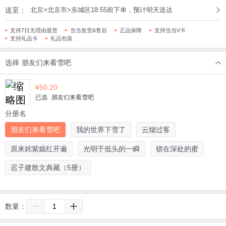
送至：
北京>北京市>东城区18:55前下单，预计明天送达
支持7日无理由退货
当当发货&售后
正品保障
支持当当V卡
支持礼品卡
礼品包装
选择
朋友们来看雪吧
¥
50.20
已选
朋友们来看雪吧
分册名
朋友们来看雪吧
我的世界下雪了
云烟过客
原来姹紫嫣红开遍
光明于低头的一瞬
锁在深处的蜜
迟子建散文典藏（5册）
数量：