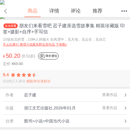
商品
详情
评论
推荐
朋友们来看雪吧 迟子建亲选雪故事集 精装珍藏版 印
首页
分类
值得买
购物车
我的当当
签+摄影+自序+手写信
10场东北的雪，10种人间烟火 在风雪中，见天地，见众生，见自己
不止白夜行 推理小说家东野圭吾作品 下单戳>
50.20
(8.51折)
降价通知
¥
定价
¥59.00
9.4
232817人评分
精彩评分送积分
作者
迟子建
查看作品
出版
浙江文艺出版社,2026年01月
查看作品
分类
图书>小说>中国当代小说