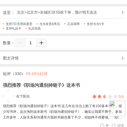
送至：
北京>北京市>东城区18:55前下单，预计明天送达
支持7日无理由退货
当当发货&售后
正品保障
支持当当V卡
支持礼品卡
礼品包装
数量：
图文详情
短评（330）
99.69%好评
强烈推荐《职场沟通别掉链子》这本书
在下阳光
5分
强烈推荐《职场沟通别掉链子》这本书:近几年在当当上购了有100多本书了，很
少写书评。这次淘到这本新书《职场沟通别掉链子》，确实让我爱不释手。参加
工作多年，人际关系和沟通等方面的书籍也看了不少，却始终不得要领。《职场
沟通别掉链子》这本书从自身的表达能力的规律和逻辑入手，阐述沟通方法论。
回复
赞