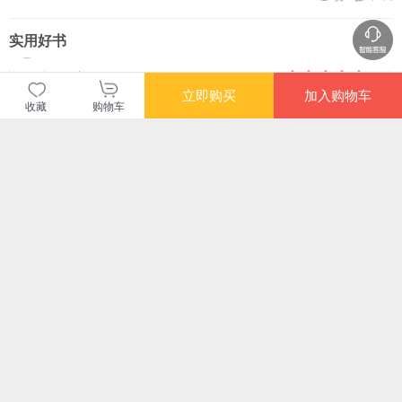
这个角度确实是有创意，有独到的见解。强烈推荐《职场沟通别掉链子》这本
书，它是我们打工人的日常指南。看清这套规律和逻辑之后，希望能建立属于自
实用好书
己的“牛马”生存策略。
2018行
10分
立即购买
加入购物车
收藏
购物车
工作了好多年，还是买了这本书，看了宣传，觉得不仅适合小白，也适合复盘。
说实话，没失望！这本书贵在实践出真知，作者很多心得，我看了后知后觉觉得
确实很对！读到书中关于陪同调研、检查的章节时，感触很深。书中把该提前准
备什么、现场如何回应、事后如何跟进都讲得很清楚，既具体又不空泛。很多提
回复
赞
醒正是这类高频场景中最容易忽视的地方。对经常参与调研、检查工作的同志来
说，很有参考价值。后来我又凑单多买了几本，送给新来的同事，好礼物，也当
做培训。
查看更多短评
暂无长评
当当自营图书
商品包装
物流速度
快递员满意度
4.70
4.77
4.82
高
高
高