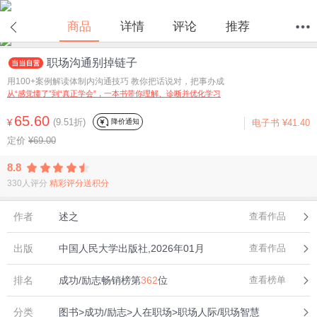
在线试读
商品
详情
评论
推荐
职场沟通别掉链子
首页
分类
值得买
购物车
我的当当
用100+案例解读体制内沟通技巧 教你把话说对，把事办成
从“感觉懂了”到“真正学会”，一本书带你理解、诊断并优化学习
65.60
(9.51折)
降价通知
¥
电子书
¥41.40
定价
¥69.00
8.8
330人评分
精彩评分送积分
作者
述之
查看作品
出版
中国人民大学出版社,2026年01月
查看作品
排名
成功/励志畅销榜第
362
位
查看榜单
分类
图书>成功/励志>人在职场>职场人际/职场智慧