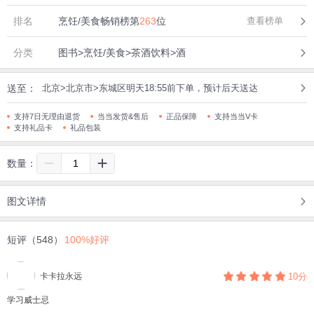
排名
烹饪/美食畅销榜第
263
位
查看榜单
分类
图书>烹饪/美食>茶酒饮料>酒
送至：
北京>北京市>东城区明天18:55前下单，预计后天送达
支持7日无理由退货
当当发货&售后
正品保障
支持当当V卡
支持礼品卡
礼品包装
数量：
图文详情
短评（548）
100%好评
卡卡拉永远
10分
学习威士忌