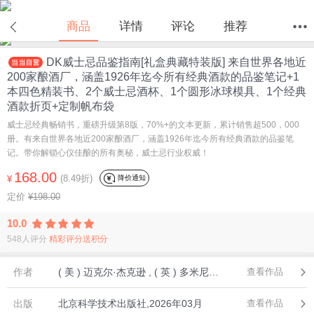
在线试读
商品
详情
评论
推荐
DK威士忌品鉴指南[礼盒典藏特装版] 来自世界各地近
首页
分类
值得买
购物车
我的当当
200家酿酒厂，涵盖1926年迄今所有经典酒款的品鉴笔记+1
本四色精装书、2个威士忌酒杯、1个圆形冰球模具、1个经典
酒款折页+定制帆布袋
威士忌经典畅销书，重磅升级第8版，70%+的文本更新，累计销售超500，000
册。有来自世界各地近200家酿酒厂，涵盖1926年迄今所有经典酒款的品鉴笔
记。带你解锁心仪佳酿的所有奥秘，威士忌行业权威！
168.00
(8.49折)
降价通知
¥
定价
¥198.00
10.0
548人评分
精彩评分送积分
作者
( 美 ) 迈克尔·杰克逊 , ( 英 ) 多米尼克·罗斯克
查看作品
出版
北京科学技术出版社,2026年03月
查看作品