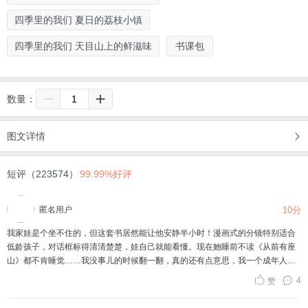
四季里的我们 夏日的荔枝小镇
四季里的我们 天目山上的鲜滋味
书课包
数量：
图文详情
短评（223574）
99.99%好评
匿名用户
10分
我家娃是个坐不住的，但这套书居然能让他安静半小时！漫画式的分镜特别适合
低龄孩子，对话框标得清清楚楚，娃自己就能看懂。现在她睡前不读《从前有座
山》都不肯睡觉……我没事儿的时候翻一翻，真的还有点意思，我一个成年人都
被吸引住了，确实是好书，值得推荐！
4
赞