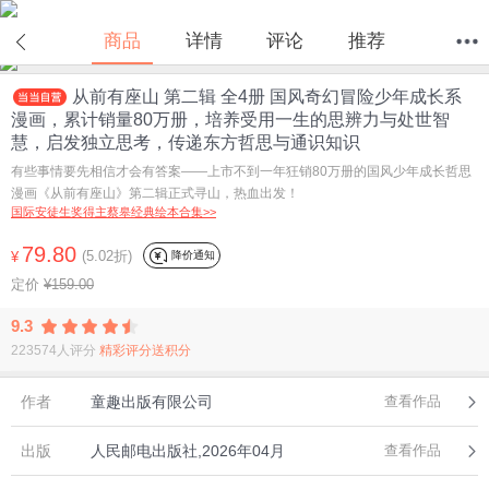
商品
详情
评论
推荐
从前有座山 第二辑 全4册 国风奇幻冒险少年成长系
首页
分类
值得买
购物车
我的当当
漫画，累计销量80万册，培养受用一生的思辨力与处世智
慧，启发独立思考，传递东方哲思与通识知识
有些事情要先相信才会有答案——上市不到一年狂销80万册的国风少年成长哲思
漫画《从前有座山》第二辑正式寻山，热血出发！
国际安徒生奖得主蔡皋经典绘本合集>>
79.80
(5.02折)
降价通知
¥
定价
¥159.00
9.3
223574人评分
精彩评分送积分
作者
童趣出版有限公司
查看作品
出版
人民邮电出版社,2026年04月
查看作品