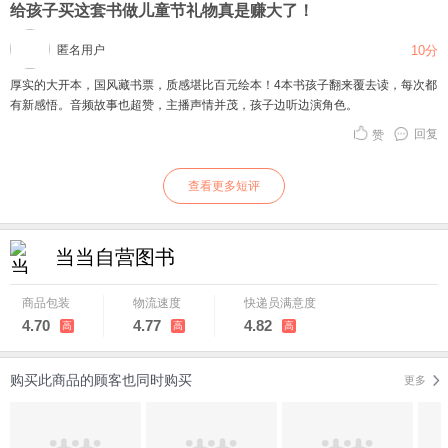
给孩子买这套书做儿童节礼物真是赚大了！
匿名用户
10分
厚实的大开本，国风藏书票，质感堪比百元绘本！4本书孩子翻来覆去读，每次都
有新感悟。音频故事也超赞，主播声情并茂，孩子边听边演角色。
回复
赞
查看更多短评
当当自营图书
商品包装
物流速度
快递员满意度
4.70
4.77
4.82
高
高
高
购买此商品的顾客也同时购买
更多