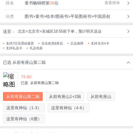
排名
童书畅销榜第
36
位
查看榜单
分类
图书>童书>绘本/图画书>平装图画书>中国原创
送至：
北京>北京市>东城区18:55前下单，预计明天送达
支持7日无理由退货
当当发货&售后
正品保障
支持当当V卡
支持礼品卡
礼品包装
已选
从前有座山第二辑
79.80
已选
从前有座山第二辑
从前有座山第二辑
从前有座山1+2辑
从前有座山
这里有神仙（1-3）
这里有神仙（4-6）
这里有神仙（6册）