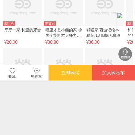
限时抢
满额减
限时
牙牙一家·长歪的牙齿
哪里才是小熊的家 德
狐狸家 西游记绘本
和你
国全能绘本大师力作
精装 18 四探无底洞
的
帮助孩子建立内心安
¥20.00
¥38.80
¥36.00
¥28
全感 正确处理情绪问
题
立即购买
加入购物车
收藏
购物车
满额减
限时抢
限时
小老鼠和红墙 德国全
二蛋叔叔好习惯游戏
大象的算术（用简单
逗
能绘本大师力作 培养
绘本 当当专享亲签版
的计数，讲透深刻的
事（
孩子好奇心 提升观察
2-6岁学龄前孩子习
生命哲学）
¥38.80
¥79.00
¥25.70
¥75
力和想象力
惯养成 1本解决一个
坏习惯 6本直击家长
您可能感兴趣的商品
痛点 笑着改毛病 玩
推荐
推荐
推荐